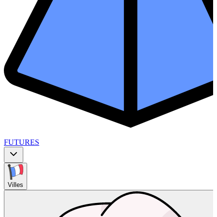
FUTURES
Villes