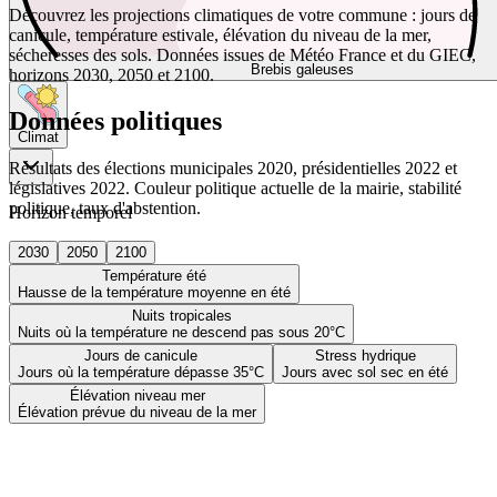
Découvrez les projections climatiques de votre commune : jours de
canicule, température estivale, élévation du niveau de la mer,
sécheresses des sols. Données issues de Météo France et du GIEC,
Brebis galeuses
horizons 2030, 2050 et 2100.
Données politiques
Climat
Résultats des élections municipales 2020, présidentielles 2022 et
législatives 2022. Couleur politique actuelle de la mairie, stabilité
politique, taux d'abstention.
Horizon temporel
2030
2050
2100
Température été
Hausse de la température moyenne en été
Nuits tropicales
Nuits où la température ne descend pas sous 20°C
Jours de canicule
Stress hydrique
Jours où la température dépasse 35°C
Jours avec sol sec en été
Élévation niveau mer
Élévation prévue du niveau de la mer