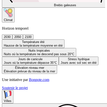
Brebis galeuses
Climat
Horizon temporel
2030
2050
2100
Température été
Hausse de la température moyenne en été
Nuits tropicales
Nuits où la température ne descend pas sous 20°C
Jours de canicule
Stress hydrique
Jours où la température dépasse 35°C
Jours avec sol sec en été
Élévation niveau mer
Élévation prévue du niveau de la mer
Une initiative par
Bonpote.com
Soutenir le projet
Villes