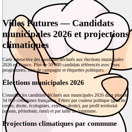
Villes Futures — Candidats
municipales 2026 et projections
climatiques
Carte interactive des candidats déclarés aux élections municipales
2026 en France. Plus de 50 000 candidats référencés avec leurs
programmes, sites de campagne et étiquettes politiques.
Élections municipales 2026
Consultez les candidats déclarés aux municipales 2026 dans plus de
34 000 communes françaises. Filtrez par couleur politique (gauche,
centre, droite, écologistes, extrême-droite), par profil territorial
(urbain, périurbain, rural) et par taille de commune.
Projections climatiques par commune