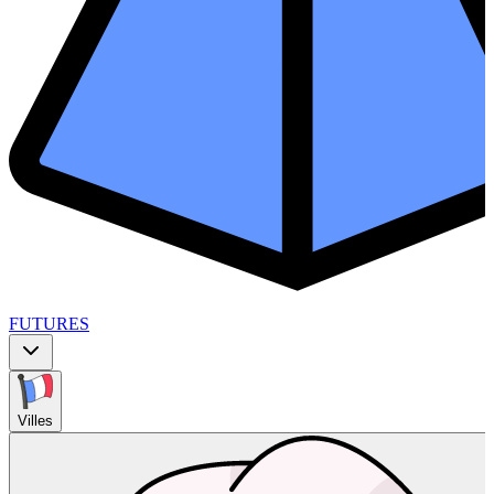
FUTURES
Villes