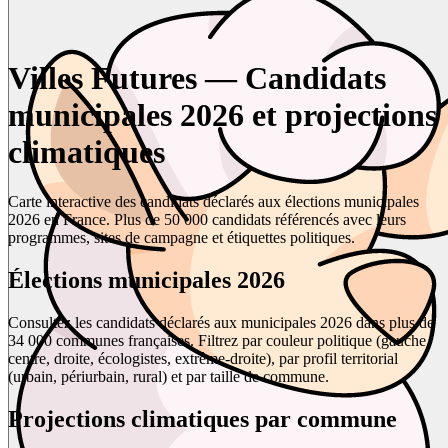
Villes Futures — Candidats
municipales 2026 et projections
climatiques
Carte interactive des candidats déclarés aux élections municipales
2026 en France. Plus de 50 000 candidats référencés avec leurs
programmes, sites de campagne et étiquettes politiques.
Élections municipales 2026
Consultez les candidats déclarés aux municipales 2026 dans plus de
34 000 communes françaises. Filtrez par couleur politique (gauche,
centre, droite, écologistes, extrême-droite), par profil territorial
(urbain, périurbain, rural) et par taille de commune.
Projections climatiques par commune