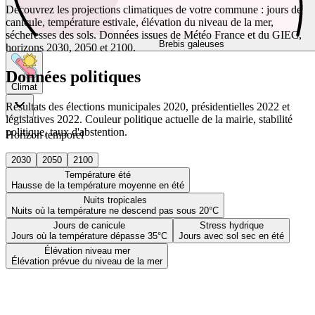
Découvrez les projections climatiques de votre commune : jours de
canicule, température estivale, élévation du niveau de la mer,
sécheresses des sols. Données issues de Météo France et du GIEC,
Brebis galeuses
horizons 2030, 2050 et 2100.
Données politiques
Climat
Résultats des élections municipales 2020, présidentielles 2022 et
législatives 2022. Couleur politique actuelle de la mairie, stabilité
politique, taux d'abstention.
Horizon temporel
2030
2050
2100
Température été
Hausse de la température moyenne en été
Nuits tropicales
Nuits où la température ne descend pas sous 20°C
Jours de canicule
Stress hydrique
Jours où la température dépasse 35°C
Jours avec sol sec en été
Élévation niveau mer
Élévation prévue du niveau de la mer