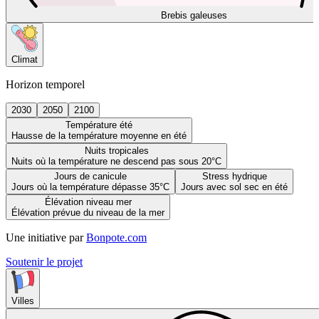
Brebis galeuses
Climat
Horizon temporel
2030
2050
2100
Température été
Hausse de la température moyenne en été
Nuits tropicales
Nuits où la température ne descend pas sous 20°C
Jours de canicule
Stress hydrique
Jours où la température dépasse 35°C
Jours avec sol sec en été
Élévation niveau mer
Élévation prévue du niveau de la mer
Une initiative par
Bonpote.com
Soutenir le projet
Villes