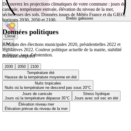
Découvrez les projections climatiques de votre commune : jours de
canicule, température estivale, élévation du niveau de la mer,
sécheresses des sols. Données issues de Météo France et du GIEC,
Brebis galeuses
horizons 2030, 2050 et 2100.
Données politiques
Climat
Résultats des élections municipales 2020, présidentielles 2022 et
législatives 2022. Couleur politique actuelle de la mairie, stabilité
politique, taux d'abstention.
Horizon temporel
2030
2050
2100
Température été
Hausse de la température moyenne en été
Nuits tropicales
Nuits où la température ne descend pas sous 20°C
Jours de canicule
Stress hydrique
Jours où la température dépasse 35°C
Jours avec sol sec en été
Élévation niveau mer
Élévation prévue du niveau de la mer