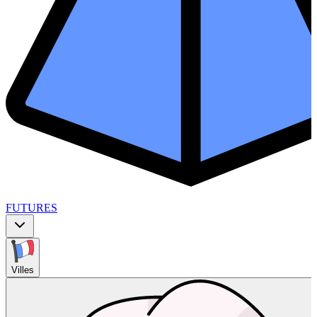
FUTURES
Villes