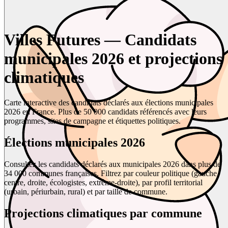
Villes Futures — Candidats
municipales 2026 et projections
climatiques
Carte interactive des candidats déclarés aux élections municipales
2026 en France. Plus de 50 000 candidats référencés avec leurs
programmes, sites de campagne et étiquettes politiques.
Élections municipales 2026
Consultez les candidats déclarés aux municipales 2026 dans plus de
34 000 communes françaises. Filtrez par couleur politique (gauche,
centre, droite, écologistes, extrême-droite), par profil territorial
(urbain, périurbain, rural) et par taille de commune.
Projections climatiques par commune