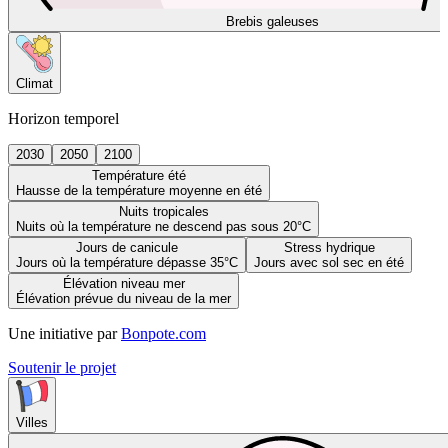
Brebis galeuses
Climat
Horizon temporel
2030
2050
2100
Température été
Hausse de la température moyenne en été
Nuits tropicales
Nuits où la température ne descend pas sous 20°C
Jours de canicule
Stress hydrique
Jours où la température dépasse 35°C
Jours avec sol sec en été
Élévation niveau mer
Élévation prévue du niveau de la mer
Une initiative par
Bonpote.com
Soutenir le projet
Villes