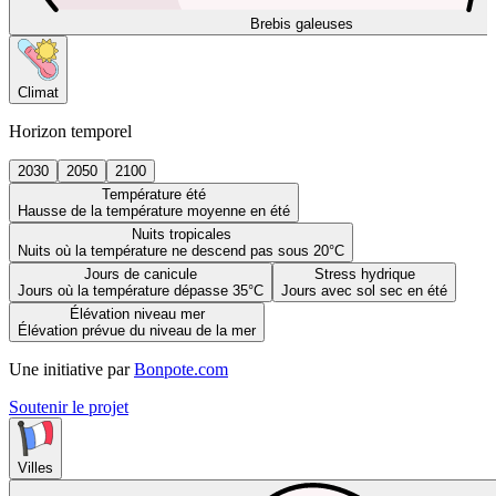
Brebis galeuses
Climat
Horizon temporel
2030
2050
2100
Température été
Hausse de la température moyenne en été
Nuits tropicales
Nuits où la température ne descend pas sous 20°C
Jours de canicule
Stress hydrique
Jours où la température dépasse 35°C
Jours avec sol sec en été
Élévation niveau mer
Élévation prévue du niveau de la mer
Une initiative par
Bonpote.com
Soutenir le projet
Villes