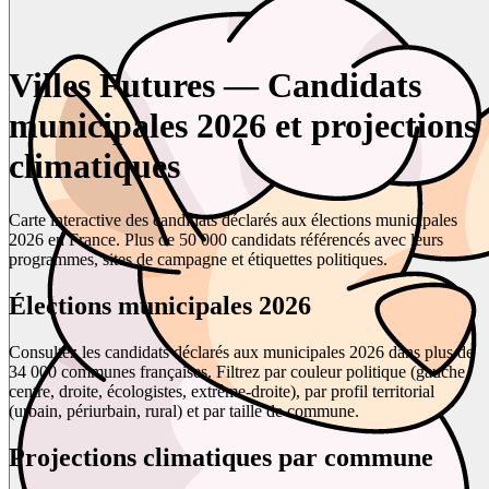
Villes Futures — Candidats
municipales 2026 et projections
climatiques
Carte interactive des candidats déclarés aux élections municipales
2026 en France. Plus de 50 000 candidats référencés avec leurs
programmes, sites de campagne et étiquettes politiques.
Élections municipales 2026
Consultez les candidats déclarés aux municipales 2026 dans plus de
34 000 communes françaises. Filtrez par couleur politique (gauche,
centre, droite, écologistes, extrême-droite), par profil territorial
(urbain, périurbain, rural) et par taille de commune.
Projections climatiques par commune