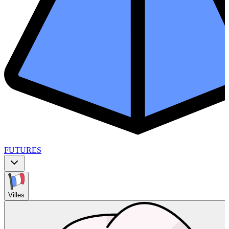
FUTURES
Villes