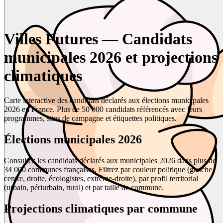
Villes Futures — Candidats
municipales 2026 et projections
climatiques
Carte interactive des candidats déclarés aux élections municipales
2026 en France. Plus de 50 000 candidats référencés avec leurs
programmes, sites de campagne et étiquettes politiques.
Élections municipales 2026
Consultez les candidats déclarés aux municipales 2026 dans plus de
34 000 communes françaises. Filtrez par couleur politique (gauche,
centre, droite, écologistes, extrême-droite), par profil territorial
(urbain, périurbain, rural) et par taille de commune.
Projections climatiques par commune