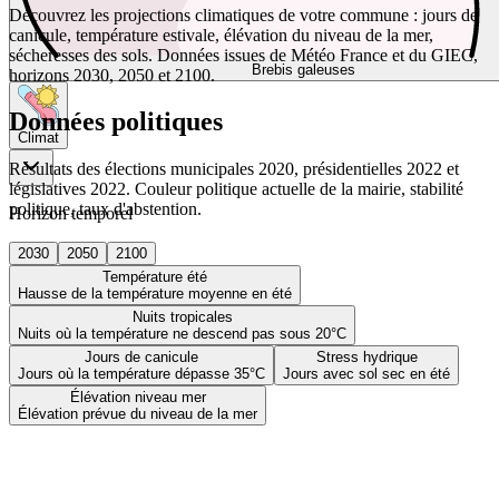
Découvrez les projections climatiques de votre commune : jours de
canicule, température estivale, élévation du niveau de la mer,
sécheresses des sols. Données issues de Météo France et du GIEC,
Brebis galeuses
horizons 2030, 2050 et 2100.
Données politiques
Climat
Résultats des élections municipales 2020, présidentielles 2022 et
législatives 2022. Couleur politique actuelle de la mairie, stabilité
politique, taux d'abstention.
Horizon temporel
2030
2050
2100
Température été
Hausse de la température moyenne en été
Nuits tropicales
Nuits où la température ne descend pas sous 20°C
Jours de canicule
Stress hydrique
Jours où la température dépasse 35°C
Jours avec sol sec en été
Élévation niveau mer
Élévation prévue du niveau de la mer