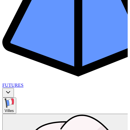
FUTURES
Villes