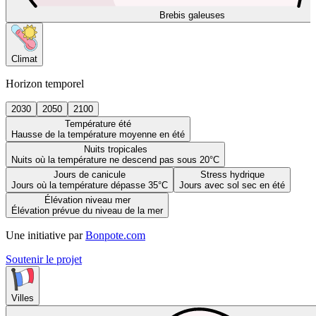
Brebis galeuses
Climat
Horizon temporel
2030
2050
2100
Température été
Hausse de la température moyenne en été
Nuits tropicales
Nuits où la température ne descend pas sous 20°C
Jours de canicule
Stress hydrique
Jours où la température dépasse 35°C
Jours avec sol sec en été
Élévation niveau mer
Élévation prévue du niveau de la mer
Une initiative par
Bonpote.com
Soutenir le projet
Villes