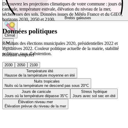
Découvrez les projections climatiques de votre commune : jours de
canicule, température estivale, élévation du niveau de la mer,
sécheresses des sols. Données issues de Météo France et du GIEC,
Brebis galeuses
horizons 2030, 2050 et 2100.
Données politiques
Climat
Résultats des élections municipales 2020, présidentielles 2022 et
législatives 2022. Couleur politique actuelle de la mairie, stabilité
politique, taux d'abstention.
Horizon temporel
2030
2050
2100
Température été
Hausse de la température moyenne en été
Nuits tropicales
Nuits où la température ne descend pas sous 20°C
Jours de canicule
Stress hydrique
Jours où la température dépasse 35°C
Jours avec sol sec en été
Élévation niveau mer
Élévation prévue du niveau de la mer