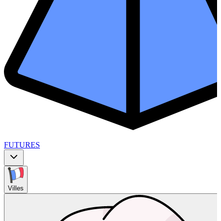
FUTURES
Villes