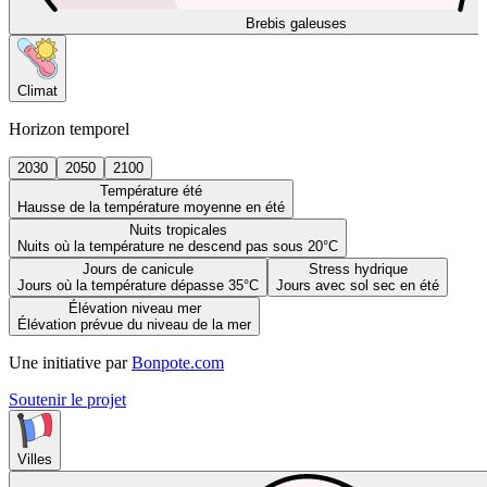
Brebis galeuses
Climat
Horizon temporel
2030
2050
2100
Température été
Hausse de la température moyenne en été
Nuits tropicales
Nuits où la température ne descend pas sous 20°C
Jours de canicule
Stress hydrique
Jours où la température dépasse 35°C
Jours avec sol sec en été
Élévation niveau mer
Élévation prévue du niveau de la mer
Une initiative par
Bonpote.com
Soutenir le projet
Villes