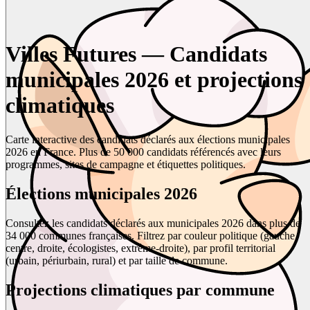
Villes Futures — Candidats
municipales 2026 et projections
climatiques
Carte interactive des candidats déclarés aux élections municipales
2026 en France. Plus de 50 000 candidats référencés avec leurs
programmes, sites de campagne et étiquettes politiques.
Élections municipales 2026
Consultez les candidats déclarés aux municipales 2026 dans plus de
34 000 communes françaises. Filtrez par couleur politique (gauche,
centre, droite, écologistes, extrême-droite), par profil territorial
(urbain, périurbain, rural) et par taille de commune.
Projections climatiques par commune