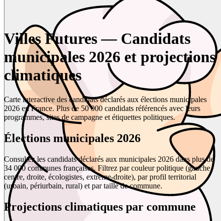
Villes Futures — Candidats
municipales 2026 et projections
climatiques
Carte interactive des candidats déclarés aux élections municipales
2026 en France. Plus de 50 000 candidats référencés avec leurs
programmes, sites de campagne et étiquettes politiques.
Élections municipales 2026
Consultez les candidats déclarés aux municipales 2026 dans plus de
34 000 communes françaises. Filtrez par couleur politique (gauche,
centre, droite, écologistes, extrême-droite), par profil territorial
(urbain, périurbain, rural) et par taille de commune.
Projections climatiques par commune