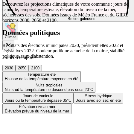
Découvrez les projections climatiques de votre commune : jours de
canicule, température estivale, élévation du niveau de la mer,
sécheresses des sols. Données issues de Météo France et du GIEC,
Brebis galeuses
horizons 2030, 2050 et 2100.
Données politiques
Climat
Résultats des élections municipales 2020, présidentielles 2022 et
législatives 2022. Couleur politique actuelle de la mairie, stabilité
politique, taux d'abstention.
Horizon temporel
2030
2050
2100
Température été
Hausse de la température moyenne en été
Nuits tropicales
Nuits où la température ne descend pas sous 20°C
Jours de canicule
Stress hydrique
Jours où la température dépasse 35°C
Jours avec sol sec en été
Élévation niveau mer
Élévation prévue du niveau de la mer