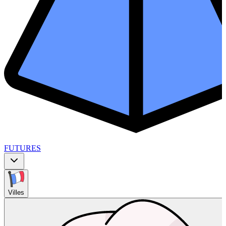
FUTURES
Villes