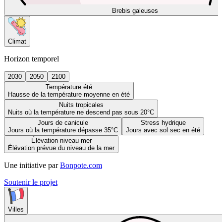
Brebis galeuses
Climat
Horizon temporel
2030
2050
2100
Température été
Hausse de la température moyenne en été
Nuits tropicales
Nuits où la température ne descend pas sous 20°C
Jours de canicule
Stress hydrique
Jours où la température dépasse 35°C
Jours avec sol sec en été
Élévation niveau mer
Élévation prévue du niveau de la mer
Une initiative par
Bonpote.com
Soutenir le projet
Villes