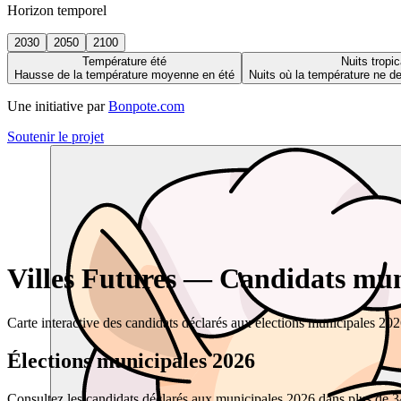
Horizon temporel
2030
2050
2100
Température été
Nuits tropic
Hausse de la température moyenne en été
Nuits où la température ne 
Une initiative par
Bonpote.com
Soutenir le projet
Villes Futures — Candidats muni
Carte interactive des candidats déclarés aux élections municipales 20
Élections municipales 2026
Consultez les candidats déclarés aux municipales 2026 dans plus de 34 0