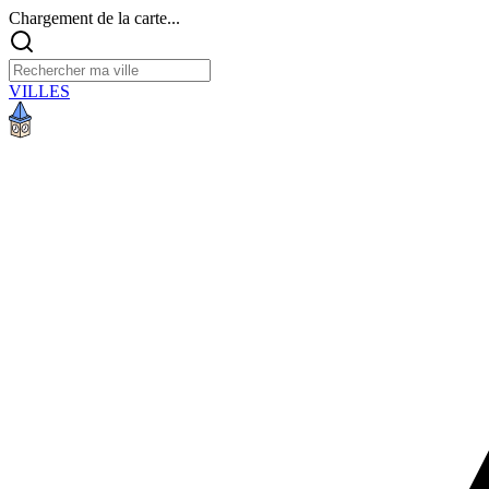
Chargement de la carte...
VILLES