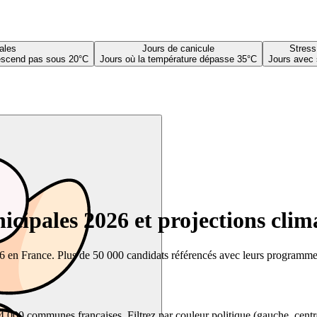
ales
Jours de canicule
Stress
descend pas sous 20°C
Jours où la température dépasse 35°C
Jours avec 
cipales 2026 et projections clim
26 en France. Plus de 50 000 candidats référencés avec leurs programmes,
00 communes françaises. Filtrez par couleur politique (gauche, centre, dr