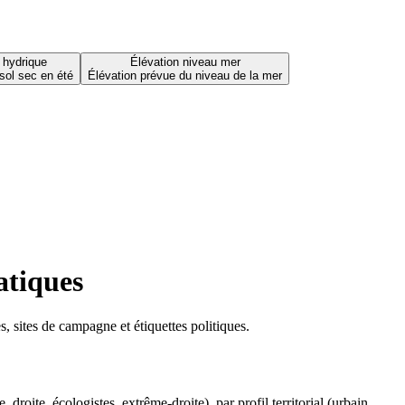
 hydrique
Élévation niveau mer
sol sec en été
Élévation prévue du niveau de la mer
atiques
 sites de campagne et étiquettes politiques.
oite, écologistes, extrême-droite), par profil territorial (urbain,