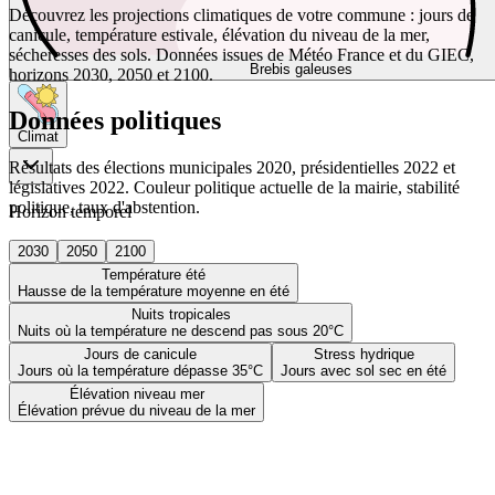
Découvrez les projections climatiques de votre commune : jours de
canicule, température estivale, élévation du niveau de la mer,
sécheresses des sols. Données issues de Météo France et du GIEC,
Brebis galeuses
horizons 2030, 2050 et 2100.
Données politiques
Climat
Résultats des élections municipales 2020, présidentielles 2022 et
législatives 2022. Couleur politique actuelle de la mairie, stabilité
politique, taux d'abstention.
Horizon temporel
2030
2050
2100
Température été
Hausse de la température moyenne en été
Nuits tropicales
Nuits où la température ne descend pas sous 20°C
Jours de canicule
Stress hydrique
Jours où la température dépasse 35°C
Jours avec sol sec en été
Élévation niveau mer
Élévation prévue du niveau de la mer