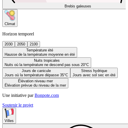
Brebis galeuses
Climat
Horizon temporel
2030
2050
2100
Température été
Hausse de la température moyenne en été
Nuits tropicales
Nuits où la température ne descend pas sous 20°C
Jours de canicule
Stress hydrique
Jours où la température dépasse 35°C
Jours avec sol sec en été
Élévation niveau mer
Élévation prévue du niveau de la mer
Une initiative par
Bonpote.com
Soutenir le projet
Villes