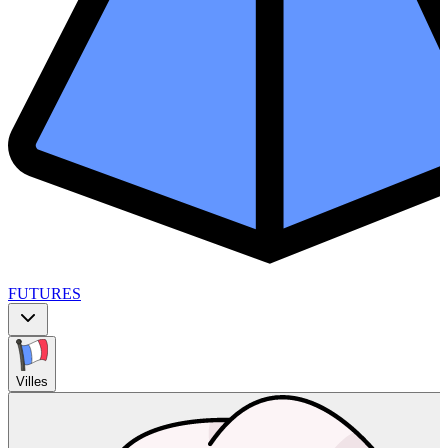
FUTURES
Villes