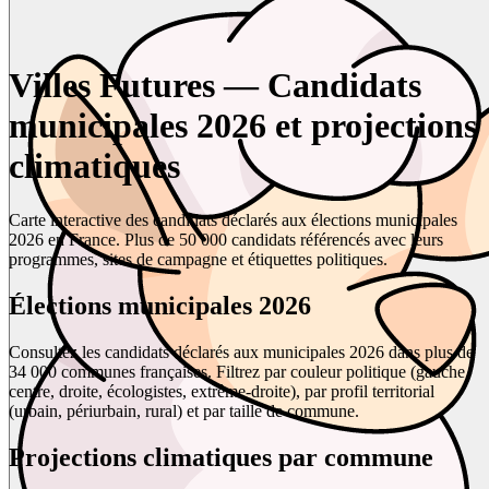
Villes Futures — Candidats
municipales 2026 et projections
climatiques
Carte interactive des candidats déclarés aux élections municipales
2026 en France. Plus de 50 000 candidats référencés avec leurs
programmes, sites de campagne et étiquettes politiques.
Élections municipales 2026
Consultez les candidats déclarés aux municipales 2026 dans plus de
34 000 communes françaises. Filtrez par couleur politique (gauche,
centre, droite, écologistes, extrême-droite), par profil territorial
(urbain, périurbain, rural) et par taille de commune.
Projections climatiques par commune