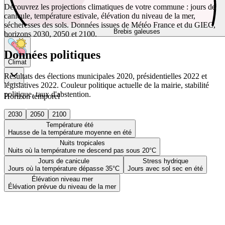
Découvrez les projections climatiques de votre commune : jours de
canicule, température estivale, élévation du niveau de la mer,
sécheresses des sols. Données issues de Météo France et du GIEC,
Brebis galeuses
horizons 2030, 2050 et 2100.
Données politiques
Climat
Résultats des élections municipales 2020, présidentielles 2022 et
législatives 2022. Couleur politique actuelle de la mairie, stabilité
politique, taux d'abstention.
Horizon temporel
2030
2050
2100
Température été
Hausse de la température moyenne en été
Nuits tropicales
Nuits où la température ne descend pas sous 20°C
Jours de canicule
Stress hydrique
Jours où la température dépasse 35°C
Jours avec sol sec en été
Élévation niveau mer
Élévation prévue du niveau de la mer