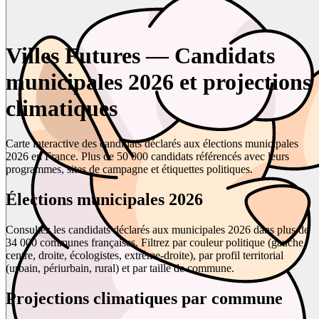
Villes Futures — Candidats
municipales 2026 et projections
climatiques
Carte interactive des candidats déclarés aux élections municipales
2026 en France. Plus de 50 000 candidats référencés avec leurs
programmes, sites de campagne et étiquettes politiques.
Élections municipales 2026
Consultez les candidats déclarés aux municipales 2026 dans plus de
34 000 communes françaises. Filtrez par couleur politique (gauche,
centre, droite, écologistes, extrême-droite), par profil territorial
(urbain, périurbain, rural) et par taille de commune.
Projections climatiques par commune