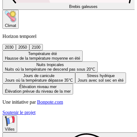
Brebis galeuses
Climat
Horizon temporel
2030
2050
2100
Température été
Hausse de la température moyenne en été
Nuits tropicales
Nuits où la température ne descend pas sous 20°C
Jours de canicule
Stress hydrique
Jours où la température dépasse 35°C
Jours avec sol sec en été
Élévation niveau mer
Élévation prévue du niveau de la mer
Une initiative par
Bonpote.com
Soutenir le projet
Villes