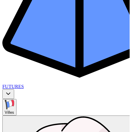
FUTURES
Villes