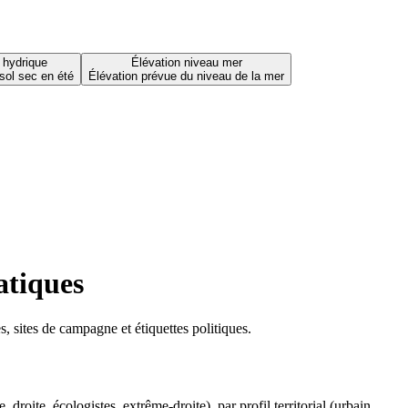
 hydrique
Élévation niveau mer
sol sec en été
Élévation prévue du niveau de la mer
atiques
 sites de campagne et étiquettes politiques.
oite, écologistes, extrême-droite), par profil territorial (urbain,