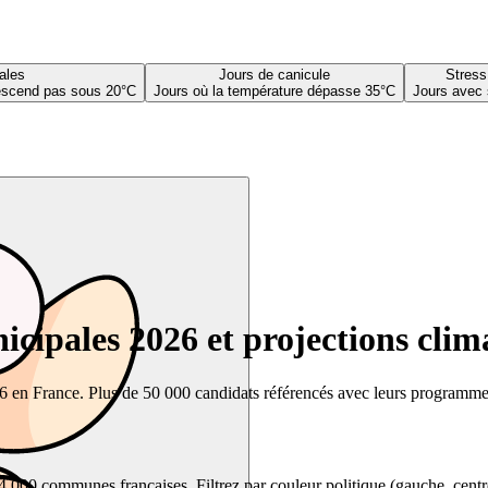
ales
Jours de canicule
Stress
descend pas sous 20°C
Jours où la température dépasse 35°C
Jours avec 
cipales 2026 et projections clim
26 en France. Plus de 50 000 candidats référencés avec leurs programmes,
00 communes françaises. Filtrez par couleur politique (gauche, centre, dr