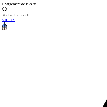
Chargement de la carte...
VILLES