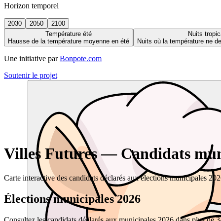
Horizon temporel
2030
2050
2100
Température été
Nuits tropic
Hausse de la température moyenne en été
Nuits où la température ne 
Une initiative par
Bonpote.com
Soutenir le projet
Villes Futures — Candidats muni
Carte interactive des candidats déclarés aux élections municipales 20
Élections municipales 2026
Consultez les candidats déclarés aux municipales 2026 dans plus de 34 0