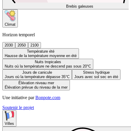
Brebis galeuses
Climat
Horizon temporel
2030
2050
2100
Température été
Hausse de la température moyenne en été
Nuits tropicales
Nuits où la température ne descend pas sous 20°C
Jours de canicule
Stress hydrique
Jours où la température dépasse 35°C
Jours avec sol sec en été
Élévation niveau mer
Élévation prévue du niveau de la mer
Une initiative par
Bonpote.com
Soutenir le projet
Villes