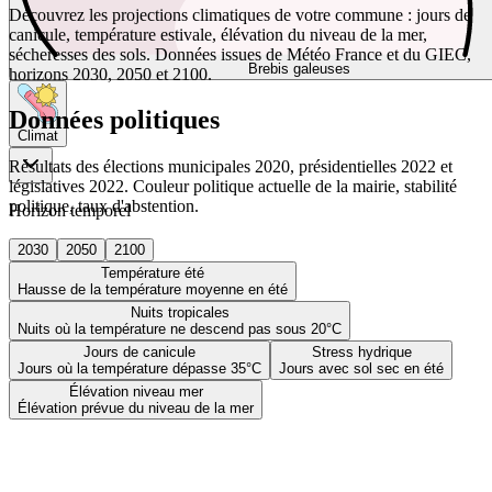
Découvrez les projections climatiques de votre commune : jours de
canicule, température estivale, élévation du niveau de la mer,
sécheresses des sols. Données issues de Météo France et du GIEC,
Brebis galeuses
horizons 2030, 2050 et 2100.
Données politiques
Climat
Résultats des élections municipales 2020, présidentielles 2022 et
législatives 2022. Couleur politique actuelle de la mairie, stabilité
politique, taux d'abstention.
Horizon temporel
2030
2050
2100
Température été
Hausse de la température moyenne en été
Nuits tropicales
Nuits où la température ne descend pas sous 20°C
Jours de canicule
Stress hydrique
Jours où la température dépasse 35°C
Jours avec sol sec en été
Élévation niveau mer
Élévation prévue du niveau de la mer