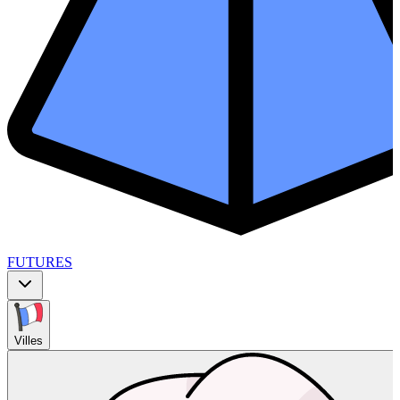
FUTURES
Villes