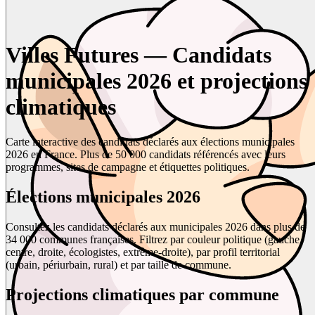
Villes Futures — Candidats
municipales 2026 et projections
climatiques
Carte interactive des candidats déclarés aux élections municipales
2026 en France. Plus de 50 000 candidats référencés avec leurs
programmes, sites de campagne et étiquettes politiques.
Élections municipales 2026
Consultez les candidats déclarés aux municipales 2026 dans plus de
34 000 communes françaises. Filtrez par couleur politique (gauche,
centre, droite, écologistes, extrême-droite), par profil territorial
(urbain, périurbain, rural) et par taille de commune.
Projections climatiques par commune