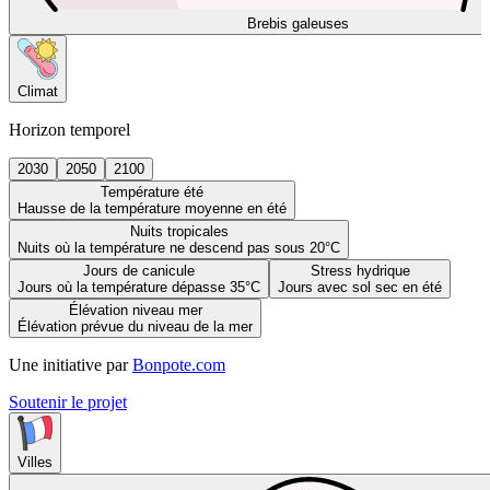
Brebis galeuses
Climat
Horizon temporel
2030
2050
2100
Température été
Hausse de la température moyenne en été
Nuits tropicales
Nuits où la température ne descend pas sous 20°C
Jours de canicule
Stress hydrique
Jours où la température dépasse 35°C
Jours avec sol sec en été
Élévation niveau mer
Élévation prévue du niveau de la mer
Une initiative par
Bonpote.com
Soutenir le projet
Villes