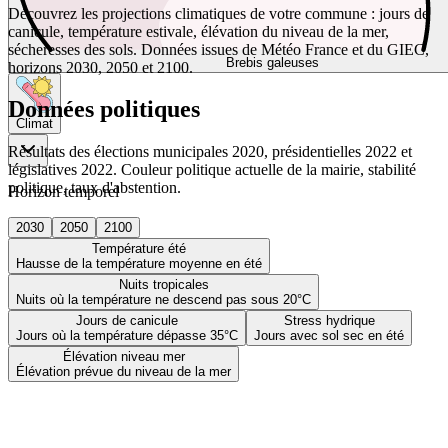
Découvrez les projections climatiques de votre commune : jours de
canicule, température estivale, élévation du niveau de la mer,
sécheresses des sols. Données issues de Météo France et du GIEC,
Brebis galeuses
horizons 2030, 2050 et 2100.
Données politiques
Climat
Résultats des élections municipales 2020, présidentielles 2022 et
législatives 2022. Couleur politique actuelle de la mairie, stabilité
politique, taux d'abstention.
Horizon temporel
2030
2050
2100
Température été
Hausse de la température moyenne en été
Nuits tropicales
Nuits où la température ne descend pas sous 20°C
Jours de canicule
Stress hydrique
Jours où la température dépasse 35°C
Jours avec sol sec en été
Élévation niveau mer
Élévation prévue du niveau de la mer