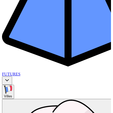
FUTURES
Villes