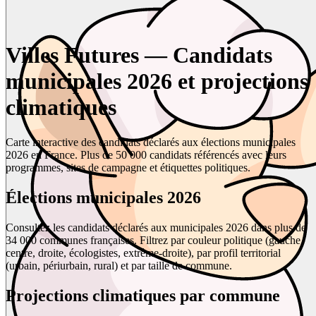
Villes Futures — Candidats
municipales 2026 et projections
climatiques
Carte interactive des candidats déclarés aux élections municipales
2026 en France. Plus de 50 000 candidats référencés avec leurs
programmes, sites de campagne et étiquettes politiques.
Élections municipales 2026
Consultez les candidats déclarés aux municipales 2026 dans plus de
34 000 communes françaises. Filtrez par couleur politique (gauche,
centre, droite, écologistes, extrême-droite), par profil territorial
(urbain, périurbain, rural) et par taille de commune.
Projections climatiques par commune