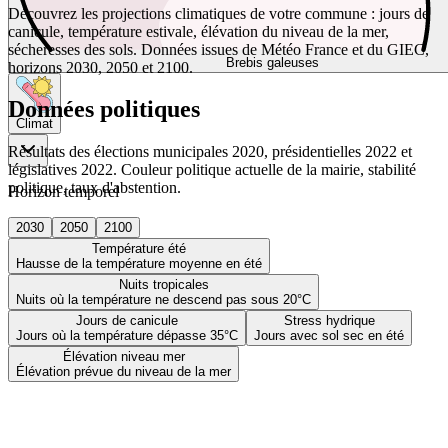
Découvrez les projections climatiques de votre commune : jours de
canicule, température estivale, élévation du niveau de la mer,
sécheresses des sols. Données issues de Météo France et du GIEC,
Brebis galeuses
horizons 2030, 2050 et 2100.
Données politiques
Climat
Résultats des élections municipales 2020, présidentielles 2022 et
législatives 2022. Couleur politique actuelle de la mairie, stabilité
politique, taux d'abstention.
Horizon temporel
2030
2050
2100
Température été
Hausse de la température moyenne en été
Nuits tropicales
Nuits où la température ne descend pas sous 20°C
Jours de canicule
Stress hydrique
Jours où la température dépasse 35°C
Jours avec sol sec en été
Élévation niveau mer
Élévation prévue du niveau de la mer