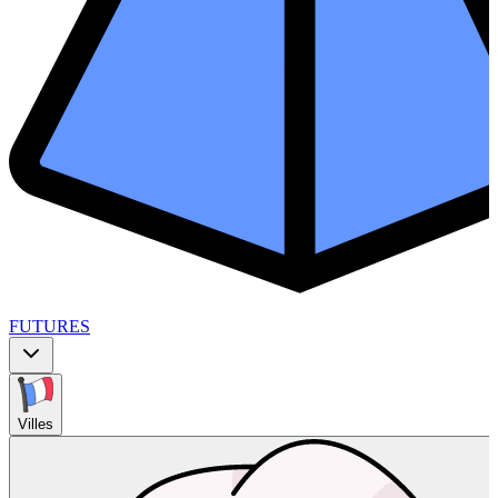
FUTURES
Villes