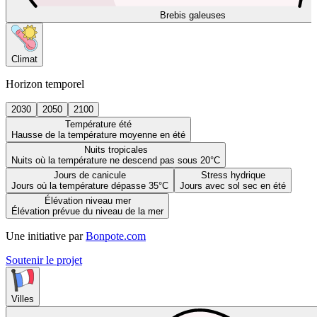
Brebis galeuses
Climat
Horizon temporel
2030
2050
2100
Température été
Hausse de la température moyenne en été
Nuits tropicales
Nuits où la température ne descend pas sous 20°C
Jours de canicule
Stress hydrique
Jours où la température dépasse 35°C
Jours avec sol sec en été
Élévation niveau mer
Élévation prévue du niveau de la mer
Une initiative par
Bonpote.com
Soutenir le projet
Villes