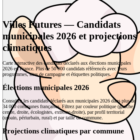
Villes Futures — Candidats
municipales 2026 et projections
climatiques
Carte interactive des candidats déclarés aux élections municipales
2026 en France. Plus de 50 000 candidats référencés avec leurs
programmes, sites de campagne et étiquettes politiques.
Élections municipales 2026
Consultez les candidats déclarés aux municipales 2026 dans plus de
34 000 communes françaises. Filtrez par couleur politique (gauche,
centre, droite, écologistes, extrême-droite), par profil territorial
(urbain, périurbain, rural) et par taille de commune.
Projections climatiques par commune