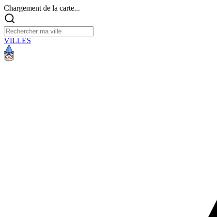
Chargement de la carte...
VILLES