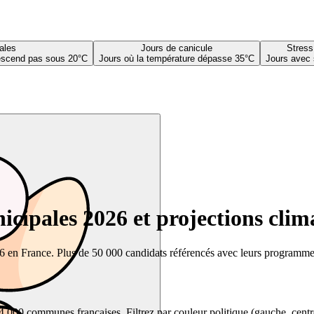
ales
Jours de canicule
Stress
descend pas sous 20°C
Jours où la température dépasse 35°C
Jours avec 
cipales 2026 et projections clim
26 en France. Plus de 50 000 candidats référencés avec leurs programmes,
00 communes françaises. Filtrez par couleur politique (gauche, centre, dr