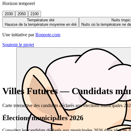
Horizon temporel
2030
2050
2100
Température été
Nuits tropic
Hausse de la température moyenne en été
Nuits où la température ne 
Une initiative par
Bonpote.com
Soutenir le projet
Villes Futures — Candidats muni
Carte interactive des candidats déclarés aux élections municipales 20
Élections municipales 2026
Consultez les candidats déclarés aux municipales 2026 dans plus de 34 0