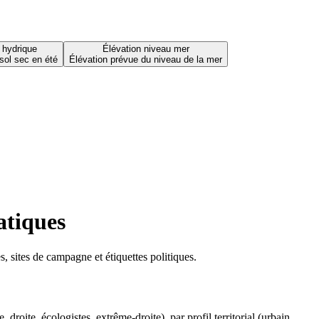
 hydrique
Élévation niveau mer
sol sec en été
Élévation prévue du niveau de la mer
atiques
 sites de campagne et étiquettes politiques.
oite, écologistes, extrême-droite), par profil territorial (urbain,