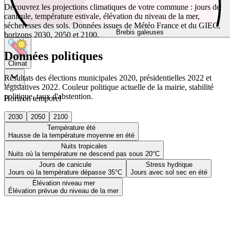
Découvrez les projections climatiques de votre commune : jours de
canicule, température estivale, élévation du niveau de la mer,
sécheresses des sols. Données issues de Météo France et du GIEC,
Brebis galeuses
horizons 2030, 2050 et 2100.
Données politiques
Climat
Résultats des élections municipales 2020, présidentielles 2022 et
législatives 2022. Couleur politique actuelle de la mairie, stabilité
politique, taux d'abstention.
Horizon temporel
2030
2050
2100
Température été
Hausse de la température moyenne en été
Nuits tropicales
Nuits où la température ne descend pas sous 20°C
Jours de canicule
Stress hydrique
Jours où la température dépasse 35°C
Jours avec sol sec en été
Élévation niveau mer
Élévation prévue du niveau de la mer