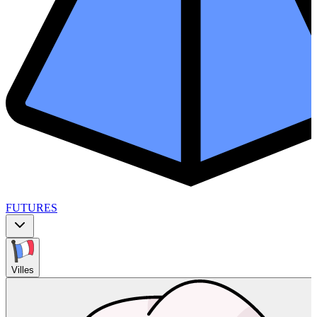
FUTURES
Villes