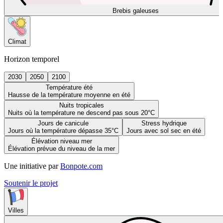
Brebis galeuses
Climat
Horizon temporel
2030
2050
2100
Température été
Hausse de la température moyenne en été
Nuits tropicales
Nuits où la température ne descend pas sous 20°C
Jours de canicule
Stress hydrique
Jours où la température dépasse 35°C
Jours avec sol sec en été
Élévation niveau mer
Élévation prévue du niveau de la mer
Une initiative par
Bonpote.com
Soutenir le projet
Villes