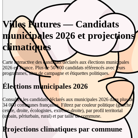
Villes Futures — Candidats
municipales 2026 et projections
climatiques
Carte interactive des candidats déclarés aux élections municipales
2026 en France. Plus de 50 000 candidats référencés avec leurs
programmes, sites de campagne et étiquettes politiques.
Élections municipales 2026
Consultez les candidats déclarés aux municipales 2026 dans plus de
34 000 communes françaises. Filtrez par couleur politique (gauche,
centre, droite, écologistes, extrême-droite), par profil territorial
(urbain, périurbain, rural) et par taille de commune.
Projections climatiques par commune