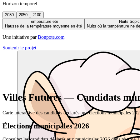
Horizon temporel
2030
2050
2100
Température été
Nuits tropic
Hausse de la température moyenne en été
Nuits où la température ne 
Une initiative par
Bonpote.com
Soutenir le projet
Villes Futures — Candidats muni
Carte interactive des candidats déclarés aux élections municipales 20
Élections municipales 2026
Consultez les candidats déclarés aux municipales 2026 dans plus de 34 0