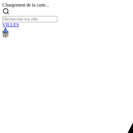
Chargement de la carte...
VILLES