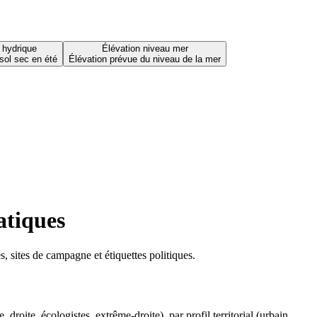
 hydrique
Élévation niveau mer
sol sec en été
Élévation prévue du niveau de la mer
atiques
 sites de campagne et étiquettes politiques.
oite, écologistes, extrême-droite), par profil territorial (urbain,