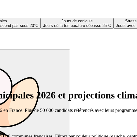
ales
Jours de canicule
Stress
descend pas sous 20°C
Jours où la température dépasse 35°C
Jours avec 
cipales 2026 et projections clim
26 en France. Plus de 50 000 candidats référencés avec leurs programmes,
00 communes françaises. Filtrez par couleur politique (gauche, centre, dr