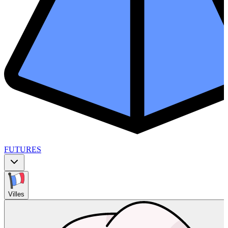
FUTURES
Villes