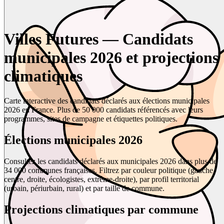
Villes Futures — Candidats
municipales 2026 et projections
climatiques
Carte interactive des candidats déclarés aux élections municipales
2026 en France. Plus de 50 000 candidats référencés avec leurs
programmes, sites de campagne et étiquettes politiques.
Élections municipales 2026
Consultez les candidats déclarés aux municipales 2026 dans plus de
34 000 communes françaises. Filtrez par couleur politique (gauche,
centre, droite, écologistes, extrême-droite), par profil territorial
(urbain, périurbain, rural) et par taille de commune.
Projections climatiques par commune