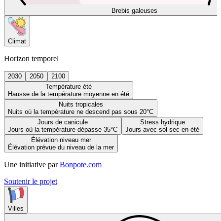
Brebis galeuses
Climat
Horizon temporel
2030
2050
2100
Température été
Hausse de la température moyenne en été
Nuits tropicales
Nuits où la température ne descend pas sous 20°C
Jours de canicule
Stress hydrique
Jours où la température dépasse 35°C
Jours avec sol sec en été
Élévation niveau mer
Élévation prévue du niveau de la mer
Une initiative par
Bonpote.com
Soutenir le projet
Villes