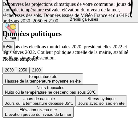
Découvrez les projections climatiques de votre commune : jours de
canicule, température estivale, élévation du niveau de la mer,
sécheresses des sols. Données issues de Météo France et du GIEC,
Brebis galeuses
horizons 2030, 2050 et 2100.
Données politiques
Climat
Résultats des élections municipales 2020, présidentielles 2022 et
législatives 2022. Couleur politique actuelle de la mairie, stabilité
politique, taux d'abstention.
Horizon temporel
2030
2050
2100
Température été
Hausse de la température moyenne en été
Nuits tropicales
Nuits où la température ne descend pas sous 20°C
Jours de canicule
Stress hydrique
Jours où la température dépasse 35°C
Jours avec sol sec en été
Élévation niveau mer
Élévation prévue du niveau de la mer