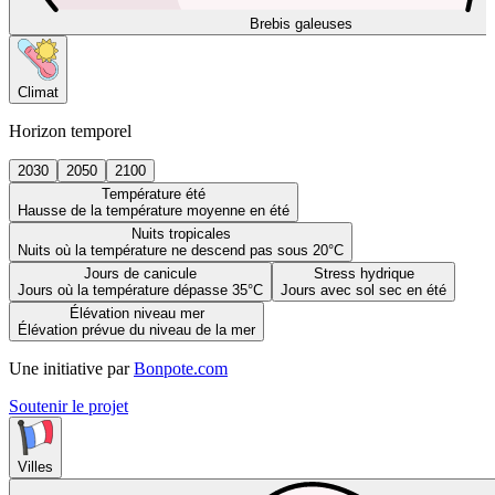
Brebis galeuses
Climat
Horizon temporel
2030
2050
2100
Température été
Hausse de la température moyenne en été
Nuits tropicales
Nuits où la température ne descend pas sous 20°C
Jours de canicule
Stress hydrique
Jours où la température dépasse 35°C
Jours avec sol sec en été
Élévation niveau mer
Élévation prévue du niveau de la mer
Une initiative par
Bonpote.com
Soutenir le projet
Villes