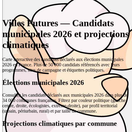
Villes Futures — Candidats
municipales 2026 et projections
climatiques
Carte interactive des candidats déclarés aux élections municipales
2026 en France. Plus de 50 000 candidats référencés avec leurs
programmes, sites de campagne et étiquettes politiques.
Élections municipales 2026
Consultez les candidats déclarés aux municipales 2026 dans plus de
34 000 communes françaises. Filtrez par couleur politique (gauche,
centre, droite, écologistes, extrême-droite), par profil territorial
(urbain, périurbain, rural) et par taille de commune.
Projections climatiques par commune