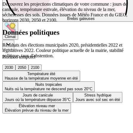
Découvrez les projections climatiques de votre commune : jours de
canicule, température estivale, élévation du niveau de la mer,
sécheresses des sols. Données issues de Météo France et du GIEC,
Brebis galeuses
horizons 2030, 2050 et 2100.
Données politiques
Climat
Résultats des élections municipales 2020, présidentielles 2022 et
législatives 2022. Couleur politique actuelle de la mairie, stabilité
politique, taux d'abstention.
Horizon temporel
2030
2050
2100
Température été
Hausse de la température moyenne en été
Nuits tropicales
Nuits où la température ne descend pas sous 20°C
Jours de canicule
Stress hydrique
Jours où la température dépasse 35°C
Jours avec sol sec en été
Élévation niveau mer
Élévation prévue du niveau de la mer