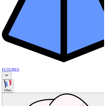
FUTURES
Villes