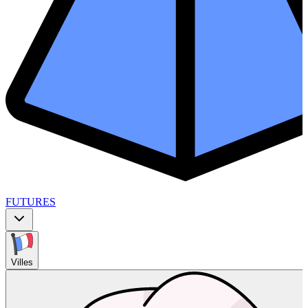
FUTURES
Villes