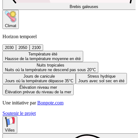
Brebis galeuses
Climat
Horizon temporel
2030
2050
2100
Température été
Hausse de la température moyenne en été
Nuits tropicales
Nuits où la température ne descend pas sous 20°C
Jours de canicule
Stress hydrique
Jours où la température dépasse 35°C
Jours avec sol sec en été
Élévation niveau mer
Élévation prévue du niveau de la mer
Une initiative par
Bonpote.com
Soutenir le projet
Villes