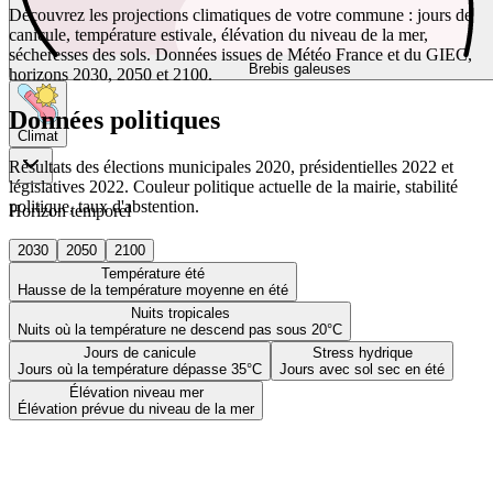
Découvrez les projections climatiques de votre commune : jours de
canicule, température estivale, élévation du niveau de la mer,
sécheresses des sols. Données issues de Météo France et du GIEC,
Brebis galeuses
horizons 2030, 2050 et 2100.
Données politiques
Climat
Résultats des élections municipales 2020, présidentielles 2022 et
législatives 2022. Couleur politique actuelle de la mairie, stabilité
politique, taux d'abstention.
Horizon temporel
2030
2050
2100
Température été
Hausse de la température moyenne en été
Nuits tropicales
Nuits où la température ne descend pas sous 20°C
Jours de canicule
Stress hydrique
Jours où la température dépasse 35°C
Jours avec sol sec en été
Élévation niveau mer
Élévation prévue du niveau de la mer