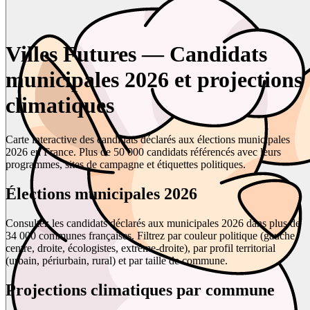
Villes Futures — Candidats
municipales 2026 et projections
climatiques
Carte interactive des candidats déclarés aux élections municipales
2026 en France. Plus de 50 000 candidats référencés avec leurs
programmes, sites de campagne et étiquettes politiques.
Élections municipales 2026
Consultez les candidats déclarés aux municipales 2026 dans plus de
34 000 communes françaises. Filtrez par couleur politique (gauche,
centre, droite, écologistes, extrême-droite), par profil territorial
(urbain, périurbain, rural) et par taille de commune.
Projections climatiques par commune