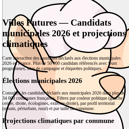
Villes Futures — Candidats
municipales 2026 et projections
climatiques
Carte interactive des candidats déclarés aux élections municipales
2026 en France. Plus de 50 000 candidats référencés avec leurs
programmes, sites de campagne et étiquettes politiques.
Élections municipales 2026
Consultez les candidats déclarés aux municipales 2026 dans plus de
34 000 communes françaises. Filtrez par couleur politique (gauche,
centre, droite, écologistes, extrême-droite), par profil territorial
(urbain, périurbain, rural) et par taille de commune.
Projections climatiques par commune