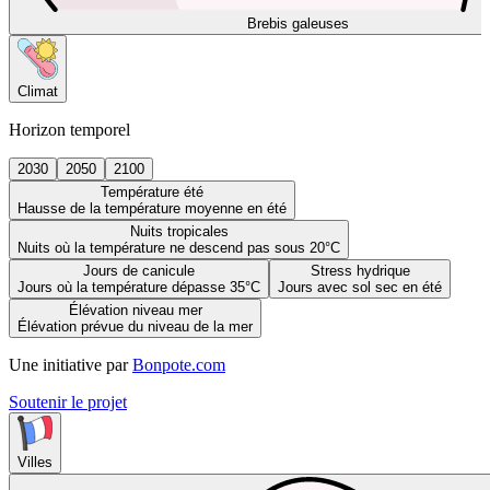
Brebis galeuses
Climat
Horizon temporel
2030
2050
2100
Température été
Hausse de la température moyenne en été
Nuits tropicales
Nuits où la température ne descend pas sous 20°C
Jours de canicule
Stress hydrique
Jours où la température dépasse 35°C
Jours avec sol sec en été
Élévation niveau mer
Élévation prévue du niveau de la mer
Une initiative par
Bonpote.com
Soutenir le projet
Villes