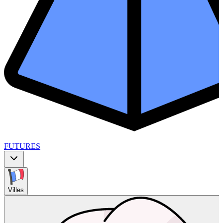
FUTURES
Villes