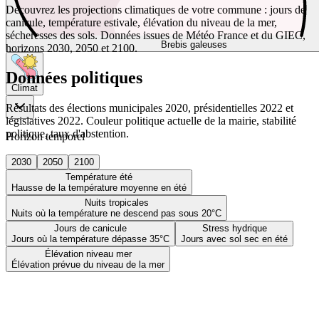
Découvrez les projections climatiques de votre commune : jours de
canicule, température estivale, élévation du niveau de la mer,
sécheresses des sols. Données issues de Météo France et du GIEC,
Brebis galeuses
horizons 2030, 2050 et 2100.
Données politiques
Climat
Résultats des élections municipales 2020, présidentielles 2022 et
législatives 2022. Couleur politique actuelle de la mairie, stabilité
politique, taux d'abstention.
Horizon temporel
2030
2050
2100
Température été
Hausse de la température moyenne en été
Nuits tropicales
Nuits où la température ne descend pas sous 20°C
Jours de canicule
Stress hydrique
Jours où la température dépasse 35°C
Jours avec sol sec en été
Élévation niveau mer
Élévation prévue du niveau de la mer