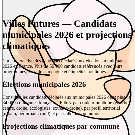
Villes Futures — Candidats
municipales 2026 et projections
climatiques
Carte interactive des candidats déclarés aux élections municipales
2026 en France. Plus de 50 000 candidats référencés avec leurs
programmes, sites de campagne et étiquettes politiques.
Élections municipales 2026
Consultez les candidats déclarés aux municipales 2026 dans plus de
34 000 communes françaises. Filtrez par couleur politique (gauche,
centre, droite, écologistes, extrême-droite), par profil territorial
(urbain, périurbain, rural) et par taille de commune.
Projections climatiques par commune