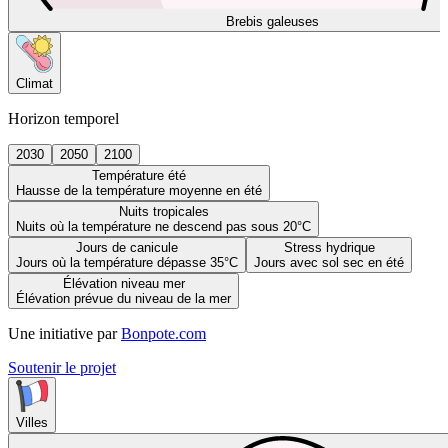
Brebis galeuses
Climat
Horizon temporel
2030
2050
2100
Température été
Hausse de la température moyenne en été
Nuits tropicales
Nuits où la température ne descend pas sous 20°C
Jours de canicule
Stress hydrique
Jours où la température dépasse 35°C
Jours avec sol sec en été
Élévation niveau mer
Élévation prévue du niveau de la mer
Une initiative par
Bonpote.com
Soutenir le projet
Villes