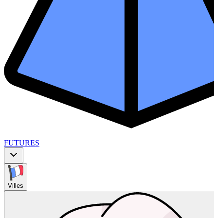
FUTURES
Villes