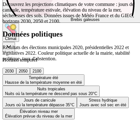
Découvrez les projections climatiques de votre commune : jours de
canicule, température estivale, élévation du niveau de la mer,
sécheresses des sols. Données issues de Météo France et du GIEC,
Brebis galeuses
horizons 2030, 2050 et 2100.
Données politiques
Climat
Résultats des élections municipales 2020, présidentielles 2022 et
législatives 2022. Couleur politique actuelle de la mairie, stabilité
politique, taux d'abstention.
Horizon temporel
2030
2050
2100
Température été
Hausse de la température moyenne en été
Nuits tropicales
Nuits où la température ne descend pas sous 20°C
Jours de canicule
Stress hydrique
Jours où la température dépasse 35°C
Jours avec sol sec en été
Élévation niveau mer
Élévation prévue du niveau de la mer