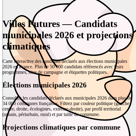
Villes Futures — Candidats
municipales 2026 et projections
climatiques
Carte interactive des candidats déclarés aux élections municipales
2026 en France. Plus de 50 000 candidats référencés avec leurs
programmes, sites de campagne et étiquettes politiques.
Élections municipales 2026
Consultez les candidats déclarés aux municipales 2026 dans plus de
34 000 communes françaises. Filtrez par couleur politique (gauche,
centre, droite, écologistes, extrême-droite), par profil territorial
(urbain, périurbain, rural) et par taille de commune.
Projections climatiques par commune