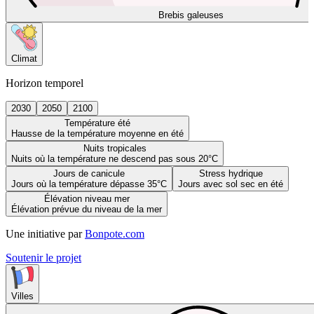
Brebis galeuses
Climat
Horizon temporel
2030
2050
2100
Température été
Hausse de la température moyenne en été
Nuits tropicales
Nuits où la température ne descend pas sous 20°C
Jours de canicule
Stress hydrique
Jours où la température dépasse 35°C
Jours avec sol sec en été
Élévation niveau mer
Élévation prévue du niveau de la mer
Une initiative par
Bonpote.com
Soutenir le projet
Villes