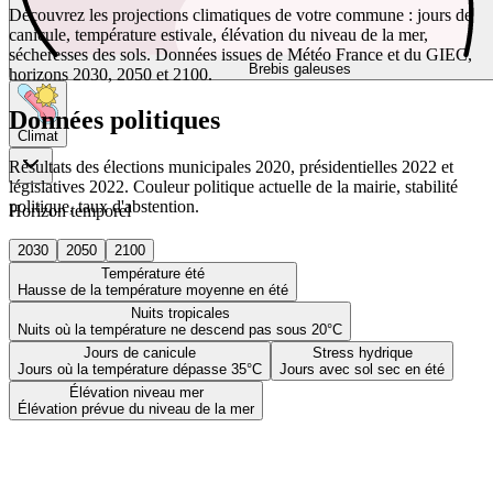
Découvrez les projections climatiques de votre commune : jours de
canicule, température estivale, élévation du niveau de la mer,
sécheresses des sols. Données issues de Météo France et du GIEC,
Brebis galeuses
horizons 2030, 2050 et 2100.
Données politiques
Climat
Résultats des élections municipales 2020, présidentielles 2022 et
législatives 2022. Couleur politique actuelle de la mairie, stabilité
politique, taux d'abstention.
Horizon temporel
2030
2050
2100
Température été
Hausse de la température moyenne en été
Nuits tropicales
Nuits où la température ne descend pas sous 20°C
Jours de canicule
Stress hydrique
Jours où la température dépasse 35°C
Jours avec sol sec en été
Élévation niveau mer
Élévation prévue du niveau de la mer