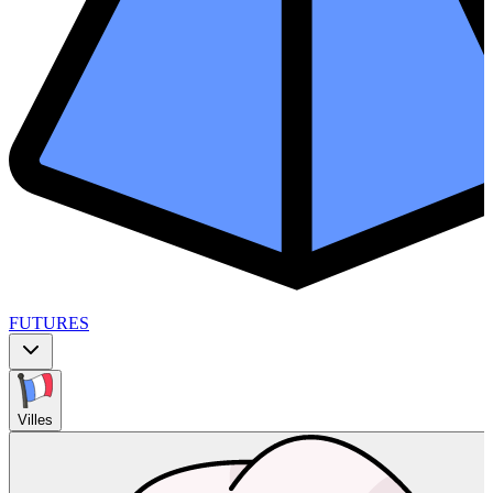
FUTURES
Villes