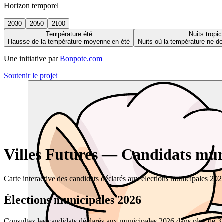
Horizon temporel
2030
2050
2100
Température été
Nuits tropic
Hausse de la température moyenne en été
Nuits où la température ne 
Une initiative par
Bonpote.com
Soutenir le projet
Villes Futures — Candidats muni
Carte interactive des candidats déclarés aux élections municipales 20
Élections municipales 2026
Consultez les candidats déclarés aux municipales 2026 dans plus de 34 0