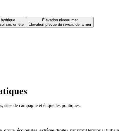
 hydrique
Élévation niveau mer
sol sec en été
Élévation prévue du niveau de la mer
atiques
 sites de campagne et étiquettes politiques.
oite, écologistes, extrême-droite), par profil territorial (urbain,