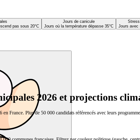
ales
Jours de canicule
Stress
descend pas sous 20°C
Jours où la température dépasse 35°C
Jours avec 
cipales 2026 et projections clim
26 en France. Plus de 50 000 candidats référencés avec leurs programmes,
00 communes françaises. Filtrez par couleur politique (gauche, centre, dr