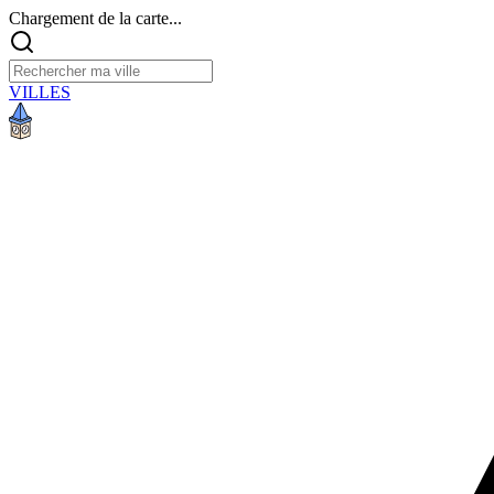
Chargement de la carte...
VILLES