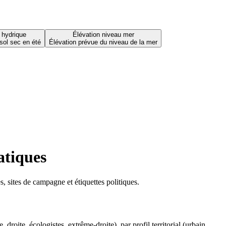
 hydrique
Élévation niveau mer
sol sec en été
Élévation prévue du niveau de la mer
atiques
 sites de campagne et étiquettes politiques.
oite, écologistes, extrême-droite), par profil territorial (urbain,