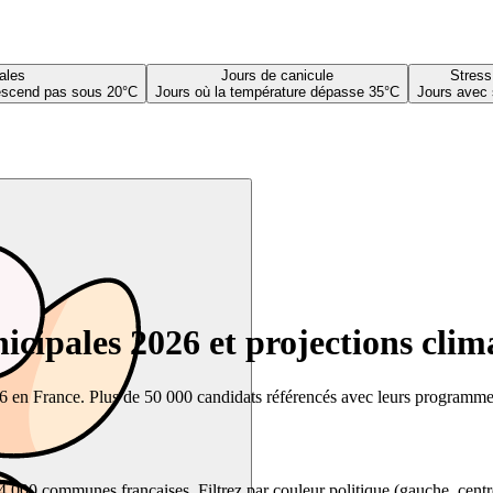
ales
Jours de canicule
Stress
descend pas sous 20°C
Jours où la température dépasse 35°C
Jours avec 
cipales 2026 et projections clim
26 en France. Plus de 50 000 candidats référencés avec leurs programmes,
00 communes françaises. Filtrez par couleur politique (gauche, centre, dr