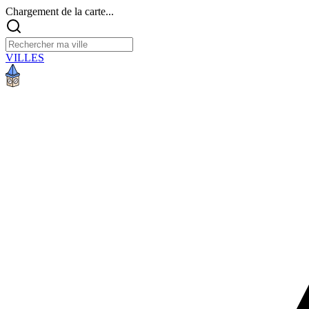
Chargement de la carte...
VILLES