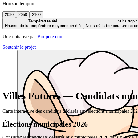
Horizon temporel
2030
2050
2100
Température été
Nuits tropic
Hausse de la température moyenne en été
Nuits où la température ne 
Une initiative par
Bonpote.com
Soutenir le projet
Villes Futures — Candidats muni
Carte interactive des candidats déclarés aux élections municipales 20
Élections municipales 2026
Consultez les candidats déclarés aux municipales 2026 dans plus de 34 0