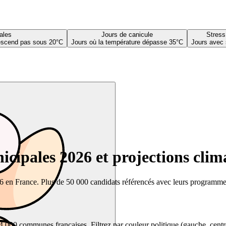
ales
Jours de canicule
Stress
descend pas sous 20°C
Jours où la température dépasse 35°C
Jours avec 
cipales 2026 et projections clim
26 en France. Plus de 50 000 candidats référencés avec leurs programmes,
00 communes françaises. Filtrez par couleur politique (gauche, centre, dr