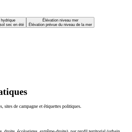
 hydrique
Élévation niveau mer
sol sec en été
Élévation prévue du niveau de la mer
atiques
 sites de campagne et étiquettes politiques.
oite, écologistes, extrême-droite), par profil territorial (urbain,