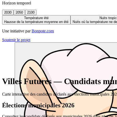
Horizon temporel
2030
2050
2100
Température été
Nuits tropic
Hausse de la température moyenne en été
Nuits où la température ne 
Une initiative par
Bonpote.com
Soutenir le projet
Villes Futures — Candidats muni
Carte interactive des candidats déclarés aux élections municipales 20
Élections municipales 2026
Consultez les candidats déclarés aux municipales 2026 dans plus de 34 0