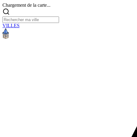
Chargement de la carte...
VILLES