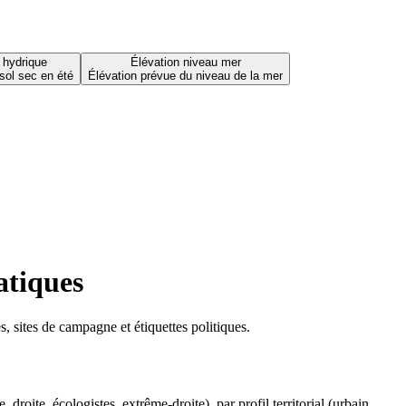
 hydrique
Élévation niveau mer
sol sec en été
Élévation prévue du niveau de la mer
atiques
 sites de campagne et étiquettes politiques.
oite, écologistes, extrême-droite), par profil territorial (urbain,