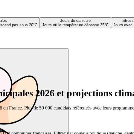
ales
Jours de canicule
Stress
descend pas sous 20°C
Jours où la température dépasse 35°C
Jours avec 
cipales 2026 et projections clim
26 en France. Plus de 50 000 candidats référencés avec leurs programmes,
00 communes françaises. Filtrez par couleur politique (gauche, centre, dr