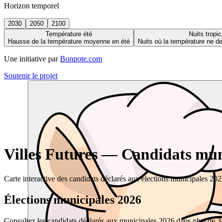
Horizon temporel
2030
2050
2100
Température été
Nuits tropic
Hausse de la température moyenne en été
Nuits où la température ne 
Une initiative par
Bonpote.com
Soutenir le projet
Villes Futures — Candidats muni
Carte interactive des candidats déclarés aux élections municipales 20
Élections municipales 2026
Consultez les candidats déclarés aux municipales 2026 dans plus de 34 0