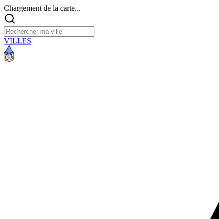
Chargement de la carte...
VILLES