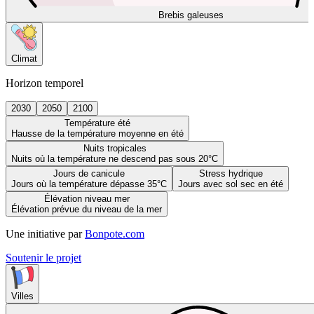
Brebis galeuses
Climat
Horizon temporel
2030
2050
2100
Température été
Hausse de la température moyenne en été
Nuits tropicales
Nuits où la température ne descend pas sous 20°C
Jours de canicule
Stress hydrique
Jours où la température dépasse 35°C
Jours avec sol sec en été
Élévation niveau mer
Élévation prévue du niveau de la mer
Une initiative par
Bonpote.com
Soutenir le projet
Villes