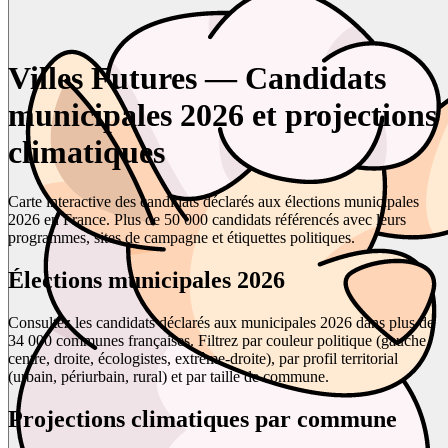
Villes Futures — Candidats
municipales 2026 et projections
climatiques
Carte interactive des candidats déclarés aux élections municipales
2026 en France. Plus de 50 000 candidats référencés avec leurs
programmes, sites de campagne et étiquettes politiques.
Élections municipales 2026
Consultez les candidats déclarés aux municipales 2026 dans plus de
34 000 communes françaises. Filtrez par couleur politique (gauche,
centre, droite, écologistes, extrême-droite), par profil territorial
(urbain, périurbain, rural) et par taille de commune.
Projections climatiques par commune