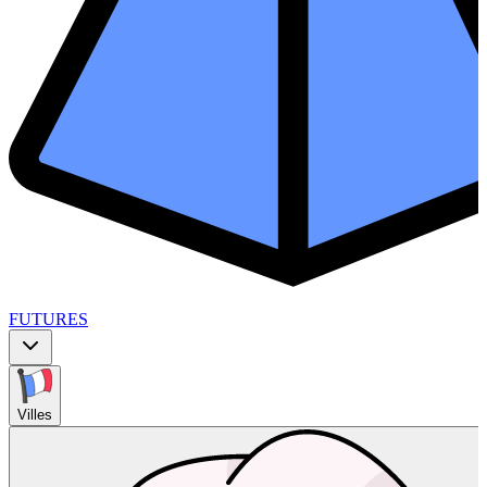
FUTURES
Villes