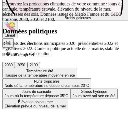
Découvrez les projections climatiques de votre commune : jours de
canicule, température estivale, élévation du niveau de la mer,
sécheresses des sols. Données issues de Météo France et du GIEC,
Brebis galeuses
horizons 2030, 2050 et 2100.
Données politiques
Climat
Résultats des élections municipales 2020, présidentielles 2022 et
législatives 2022. Couleur politique actuelle de la mairie, stabilité
politique, taux d'abstention.
Horizon temporel
2030
2050
2100
Température été
Hausse de la température moyenne en été
Nuits tropicales
Nuits où la température ne descend pas sous 20°C
Jours de canicule
Stress hydrique
Jours où la température dépasse 35°C
Jours avec sol sec en été
Élévation niveau mer
Élévation prévue du niveau de la mer