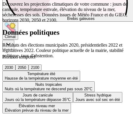
Découvrez les projections climatiques de votre commune : jours de
canicule, température estivale, élévation du niveau de la mer,
sécheresses des sols. Données issues de Météo France et du GIEC,
Brebis galeuses
horizons 2030, 2050 et 2100.
Données politiques
Climat
Résultats des élections municipales 2020, présidentielles 2022 et
législatives 2022. Couleur politique actuelle de la mairie, stabilité
politique, taux d'abstention.
Horizon temporel
2030
2050
2100
Température été
Hausse de la température moyenne en été
Nuits tropicales
Nuits où la température ne descend pas sous 20°C
Jours de canicule
Stress hydrique
Jours où la température dépasse 35°C
Jours avec sol sec en été
Élévation niveau mer
Élévation prévue du niveau de la mer