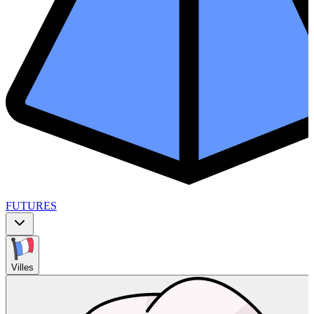
FUTURES
Villes