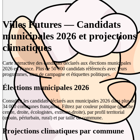
Villes Futures — Candidats
municipales 2026 et projections
climatiques
Carte interactive des candidats déclarés aux élections municipales
2026 en France. Plus de 50 000 candidats référencés avec leurs
programmes, sites de campagne et étiquettes politiques.
Élections municipales 2026
Consultez les candidats déclarés aux municipales 2026 dans plus de
34 000 communes françaises. Filtrez par couleur politique (gauche,
centre, droite, écologistes, extrême-droite), par profil territorial
(urbain, périurbain, rural) et par taille de commune.
Projections climatiques par commune