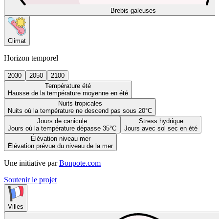
Brebis galeuses
Climat
Horizon temporel
2030
2050
2100
Température été
Hausse de la température moyenne en été
Nuits tropicales
Nuits où la température ne descend pas sous 20°C
Jours de canicule
Stress hydrique
Jours où la température dépasse 35°C
Jours avec sol sec en été
Élévation niveau mer
Élévation prévue du niveau de la mer
Une initiative par
Bonpote.com
Soutenir le projet
Villes