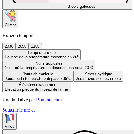
Brebis galeuses
Climat
Horizon temporel
2030
2050
2100
Température été
Hausse de la température moyenne en été
Nuits tropicales
Nuits où la température ne descend pas sous 20°C
Jours de canicule
Stress hydrique
Jours où la température dépasse 35°C
Jours avec sol sec en été
Élévation niveau mer
Élévation prévue du niveau de la mer
Une initiative par
Bonpote.com
Soutenir le projet
Villes