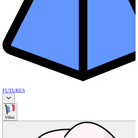
FUTURES
Villes