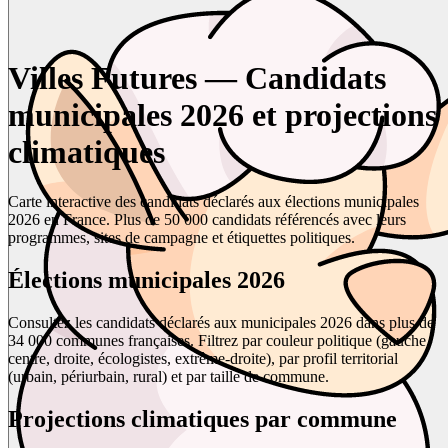
Villes Futures — Candidats
municipales 2026 et projections
climatiques
Carte interactive des candidats déclarés aux élections municipales
2026 en France. Plus de 50 000 candidats référencés avec leurs
programmes, sites de campagne et étiquettes politiques.
Élections municipales 2026
Consultez les candidats déclarés aux municipales 2026 dans plus de
34 000 communes françaises. Filtrez par couleur politique (gauche,
centre, droite, écologistes, extrême-droite), par profil territorial
(urbain, périurbain, rural) et par taille de commune.
Projections climatiques par commune