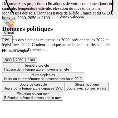
Découvrez les projections climatiques de votre commune : jours de
canicule, température estivale, élévation du niveau de la mer,
sécheresses des sols. Données issues de Météo France et du GIEC,
Brebis galeuses
horizons 2030, 2050 et 2100.
Données politiques
Climat
Résultats des élections municipales 2020, présidentielles 2022 et
législatives 2022. Couleur politique actuelle de la mairie, stabilité
politique, taux d'abstention.
Horizon temporel
2030
2050
2100
Température été
Hausse de la température moyenne en été
Nuits tropicales
Nuits où la température ne descend pas sous 20°C
Jours de canicule
Stress hydrique
Jours où la température dépasse 35°C
Jours avec sol sec en été
Élévation niveau mer
Élévation prévue du niveau de la mer