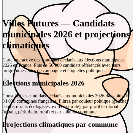
Villes Futures — Candidats
municipales 2026 et projections
climatiques
Carte interactive des candidats déclarés aux élections municipales
2026 en France. Plus de 50 000 candidats référencés avec leurs
programmes, sites de campagne et étiquettes politiques.
Élections municipales 2026
Consultez les candidats déclarés aux municipales 2026 dans plus de
34 000 communes françaises. Filtrez par couleur politique (gauche,
centre, droite, écologistes, extrême-droite), par profil territorial
(urbain, périurbain, rural) et par taille de commune.
Projections climatiques par commune