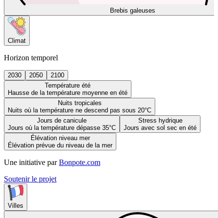
Brebis galeuses
Climat
Horizon temporel
2030
2050
2100
Température été
Hausse de la température moyenne en été
Nuits tropicales
Nuits où la température ne descend pas sous 20°C
Jours de canicule
Stress hydrique
Jours où la température dépasse 35°C
Jours avec sol sec en été
Élévation niveau mer
Élévation prévue du niveau de la mer
Une initiative par
Bonpote.com
Soutenir le projet
Villes