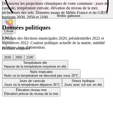
Découvrez les projections climatiques de votre commune : jours de
canicule, température estivale, élévation du niveau de la mer,
sécheresses des sols. Données issues de Météo France et du GIEC,
Brebis galeuses
horizons 2030, 2050 et 2100.
Données politiques
Climat
Résultats des élections municipales 2020, présidentielles 2022 et
législatives 2022. Couleur politique actuelle de la mairie, stabilité
politique, taux d'abstention.
Horizon temporel
2030
2050
2100
Température été
Hausse de la température moyenne en été
Nuits tropicales
Nuits où la température ne descend pas sous 20°C
Jours de canicule
Stress hydrique
Jours où la température dépasse 35°C
Jours avec sol sec en été
Élévation niveau mer
Élévation prévue du niveau de la mer