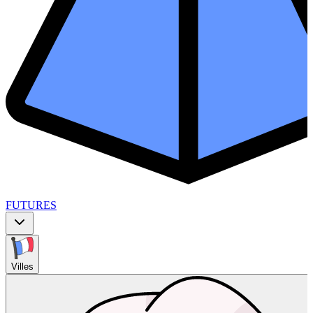
FUTURES
Villes