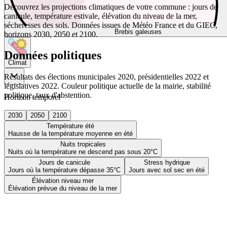
Découvrez les projections climatiques de votre commune : jours de
canicule, température estivale, élévation du niveau de la mer,
sécheresses des sols. Données issues de Météo France et du GIEC,
Brebis galeuses
horizons 2030, 2050 et 2100.
Données politiques
Climat
Résultats des élections municipales 2020, présidentielles 2022 et
législatives 2022. Couleur politique actuelle de la mairie, stabilité
politique, taux d'abstention.
Horizon temporel
2030
2050
2100
Température été
Hausse de la température moyenne en été
Nuits tropicales
Nuits où la température ne descend pas sous 20°C
Jours de canicule
Stress hydrique
Jours où la température dépasse 35°C
Jours avec sol sec en été
Élévation niveau mer
Élévation prévue du niveau de la mer