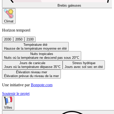
Brebis galeuses
Climat
Horizon temporel
2030
2050
2100
Température été
Hausse de la température moyenne en été
Nuits tropicales
Nuits où la température ne descend pas sous 20°C
Jours de canicule
Stress hydrique
Jours où la température dépasse 35°C
Jours avec sol sec en été
Élévation niveau mer
Élévation prévue du niveau de la mer
Une initiative par
Bonpote.com
Soutenir le projet
Villes