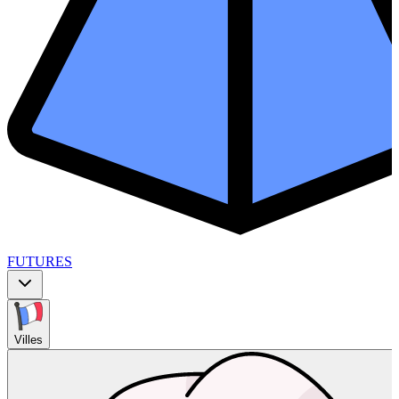
FUTURES
Villes