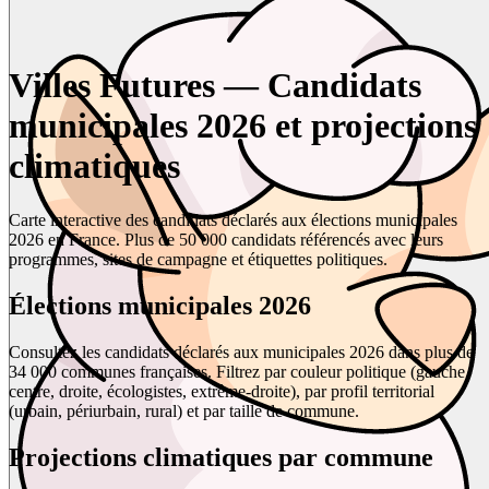
Villes Futures — Candidats
municipales 2026 et projections
climatiques
Carte interactive des candidats déclarés aux élections municipales
2026 en France. Plus de 50 000 candidats référencés avec leurs
programmes, sites de campagne et étiquettes politiques.
Élections municipales 2026
Consultez les candidats déclarés aux municipales 2026 dans plus de
34 000 communes françaises. Filtrez par couleur politique (gauche,
centre, droite, écologistes, extrême-droite), par profil territorial
(urbain, périurbain, rural) et par taille de commune.
Projections climatiques par commune