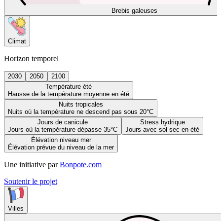
Brebis galeuses
Climat
Horizon temporel
2030
2050
2100
Température été
Hausse de la température moyenne en été
Nuits tropicales
Nuits où la température ne descend pas sous 20°C
Jours de canicule
Stress hydrique
Jours où la température dépasse 35°C
Jours avec sol sec en été
Élévation niveau mer
Élévation prévue du niveau de la mer
Une initiative par
Bonpote.com
Soutenir le projet
Villes