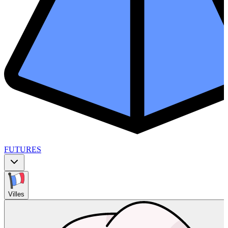
FUTURES
Villes