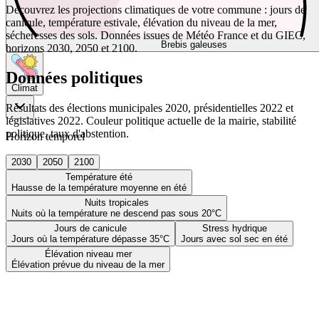
Découvrez les projections climatiques de votre commune : jours de
canicule, température estivale, élévation du niveau de la mer,
sécheresses des sols. Données issues de Météo France et du GIEC,
Brebis galeuses
horizons 2030, 2050 et 2100.
Données politiques
Climat
Résultats des élections municipales 2020, présidentielles 2022 et
législatives 2022. Couleur politique actuelle de la mairie, stabilité
politique, taux d'abstention.
Horizon temporel
2030
2050
2100
Température été
Hausse de la température moyenne en été
Nuits tropicales
Nuits où la température ne descend pas sous 20°C
Jours de canicule
Stress hydrique
Jours où la température dépasse 35°C
Jours avec sol sec en été
Élévation niveau mer
Élévation prévue du niveau de la mer