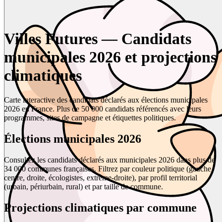
Villes Futures — Candidats
municipales 2026 et projections
climatiques
Carte interactive des candidats déclarés aux élections municipales
2026 en France. Plus de 50 000 candidats référencés avec leurs
programmes, sites de campagne et étiquettes politiques.
Élections municipales 2026
Consultez les candidats déclarés aux municipales 2026 dans plus de
34 000 communes françaises. Filtrez par couleur politique (gauche,
centre, droite, écologistes, extrême-droite), par profil territorial
(urbain, périurbain, rural) et par taille de commune.
Projections climatiques par commune