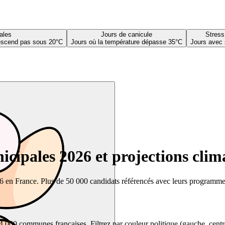
ales
Jours de canicule
Stress
descend pas sous 20°C
Jours où la température dépasse 35°C
Jours avec 
cipales 2026 et projections clim
26 en France. Plus de 50 000 candidats référencés avec leurs programmes,
00 communes françaises. Filtrez par couleur politique (gauche, centre, dr