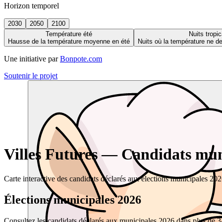
Horizon temporel
2030
2050
2100
Température été
Nuits tropic
Hausse de la température moyenne en été
Nuits où la température ne 
Une initiative par
Bonpote.com
Soutenir le projet
Villes Futures — Candidats muni
Carte interactive des candidats déclarés aux élections municipales 20
Élections municipales 2026
Consultez les candidats déclarés aux municipales 2026 dans plus de 34 0