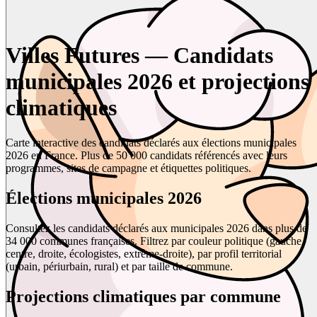
Villes Futures — Candidats
municipales 2026 et projections
climatiques
Carte interactive des candidats déclarés aux élections municipales
2026 en France. Plus de 50 000 candidats référencés avec leurs
programmes, sites de campagne et étiquettes politiques.
Élections municipales 2026
Consultez les candidats déclarés aux municipales 2026 dans plus de
34 000 communes françaises. Filtrez par couleur politique (gauche,
centre, droite, écologistes, extrême-droite), par profil territorial
(urbain, périurbain, rural) et par taille de commune.
Projections climatiques par commune