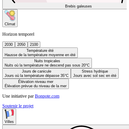
Brebis galeuses
Climat
Horizon temporel
2030
2050
2100
Température été
Hausse de la température moyenne en été
Nuits tropicales
Nuits où la température ne descend pas sous 20°C
Jours de canicule
Stress hydrique
Jours où la température dépasse 35°C
Jours avec sol sec en été
Élévation niveau mer
Élévation prévue du niveau de la mer
Une initiative par
Bonpote.com
Soutenir le projet
Villes