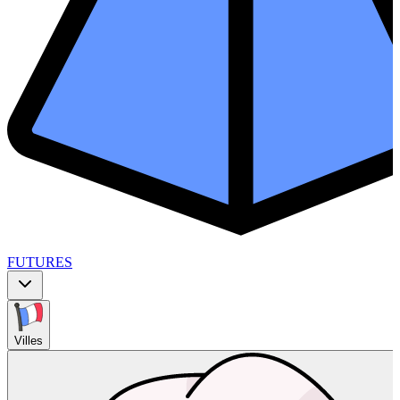
FUTURES
Villes