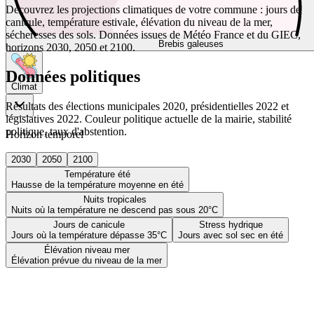
Découvrez les projections climatiques de votre commune : jours de
canicule, température estivale, élévation du niveau de la mer,
sécheresses des sols. Données issues de Météo France et du GIEC,
Brebis galeuses
horizons 2030, 2050 et 2100.
Données politiques
Climat
Résultats des élections municipales 2020, présidentielles 2022 et
législatives 2022. Couleur politique actuelle de la mairie, stabilité
politique, taux d'abstention.
Horizon temporel
2030
2050
2100
Température été
Hausse de la température moyenne en été
Nuits tropicales
Nuits où la température ne descend pas sous 20°C
Jours de canicule
Stress hydrique
Jours où la température dépasse 35°C
Jours avec sol sec en été
Élévation niveau mer
Élévation prévue du niveau de la mer