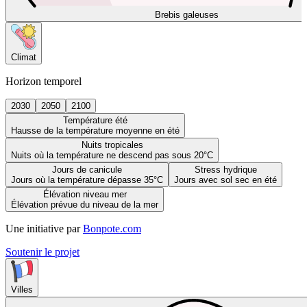
Brebis galeuses
Climat
Horizon temporel
2030
2050
2100
Température été
Hausse de la température moyenne en été
Nuits tropicales
Nuits où la température ne descend pas sous 20°C
Jours de canicule
Stress hydrique
Jours où la température dépasse 35°C
Jours avec sol sec en été
Élévation niveau mer
Élévation prévue du niveau de la mer
Une initiative par
Bonpote.com
Soutenir le projet
Villes