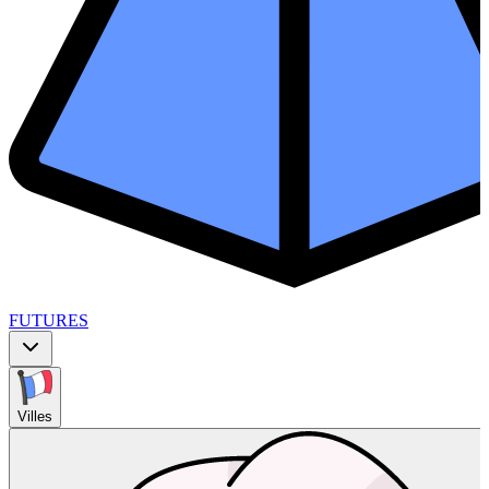
FUTURES
Villes