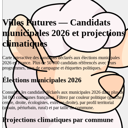
Villes Futures — Candidats
municipales 2026 et projections
climatiques
Carte interactive des candidats déclarés aux élections municipales
2026 en France. Plus de 50 000 candidats référencés avec leurs
programmes, sites de campagne et étiquettes politiques.
Élections municipales 2026
Consultez les candidats déclarés aux municipales 2026 dans plus de
34 000 communes françaises. Filtrez par couleur politique (gauche,
centre, droite, écologistes, extrême-droite), par profil territorial
(urbain, périurbain, rural) et par taille de commune.
Projections climatiques par commune