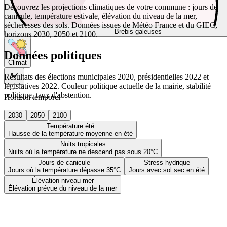
Découvrez les projections climatiques de votre commune : jours de
canicule, température estivale, élévation du niveau de la mer,
sécheresses des sols. Données issues de Météo France et du GIEC,
Brebis galeuses
horizons 2030, 2050 et 2100.
Données politiques
Climat
Résultats des élections municipales 2020, présidentielles 2022 et
législatives 2022. Couleur politique actuelle de la mairie, stabilité
politique, taux d'abstention.
Horizon temporel
2030
2050
2100
Température été
Hausse de la température moyenne en été
Nuits tropicales
Nuits où la température ne descend pas sous 20°C
Jours de canicule
Stress hydrique
Jours où la température dépasse 35°C
Jours avec sol sec en été
Élévation niveau mer
Élévation prévue du niveau de la mer