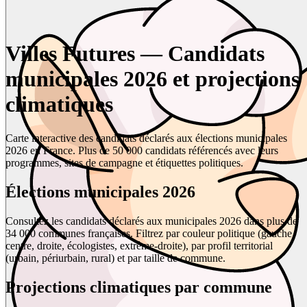
Villes Futures — Candidats
municipales 2026 et projections
climatiques
Carte interactive des candidats déclarés aux élections municipales
2026 en France. Plus de 50 000 candidats référencés avec leurs
programmes, sites de campagne et étiquettes politiques.
Élections municipales 2026
Consultez les candidats déclarés aux municipales 2026 dans plus de
34 000 communes françaises. Filtrez par couleur politique (gauche,
centre, droite, écologistes, extrême-droite), par profil territorial
(urbain, périurbain, rural) et par taille de commune.
Projections climatiques par commune