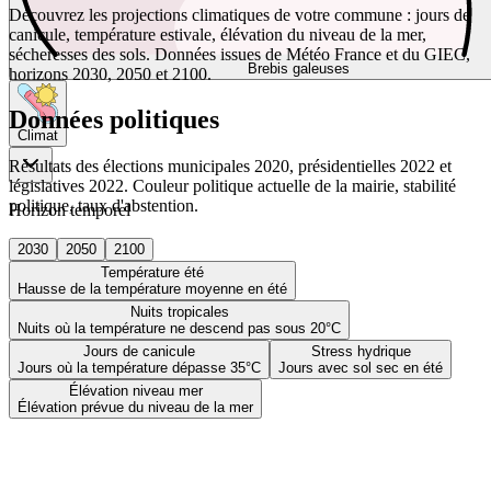
Découvrez les projections climatiques de votre commune : jours de
canicule, température estivale, élévation du niveau de la mer,
sécheresses des sols. Données issues de Météo France et du GIEC,
Brebis galeuses
horizons 2030, 2050 et 2100.
Données politiques
Climat
Résultats des élections municipales 2020, présidentielles 2022 et
législatives 2022. Couleur politique actuelle de la mairie, stabilité
politique, taux d'abstention.
Horizon temporel
2030
2050
2100
Température été
Hausse de la température moyenne en été
Nuits tropicales
Nuits où la température ne descend pas sous 20°C
Jours de canicule
Stress hydrique
Jours où la température dépasse 35°C
Jours avec sol sec en été
Élévation niveau mer
Élévation prévue du niveau de la mer