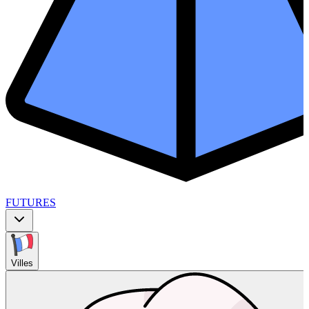
FUTURES
Villes