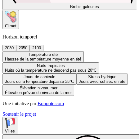
Brebis galeuses
Climat
Horizon temporel
2030
2050
2100
Température été
Hausse de la température moyenne en été
Nuits tropicales
Nuits où la température ne descend pas sous 20°C
Jours de canicule
Stress hydrique
Jours où la température dépasse 35°C
Jours avec sol sec en été
Élévation niveau mer
Élévation prévue du niveau de la mer
Une initiative par
Bonpote.com
Soutenir le projet
Villes