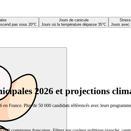
ales
Jours de canicule
Stress
descend pas sous 20°C
Jours où la température dépasse 35°C
Jours avec 
cipales 2026 et projections clim
26 en France. Plus de 50 000 candidats référencés avec leurs programmes,
00 communes françaises. Filtrez par couleur politique (gauche, centre, dr