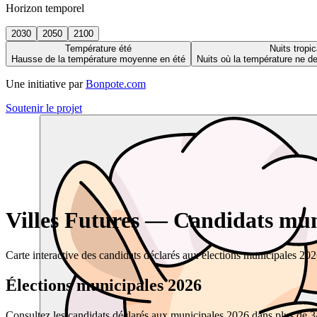
Horizon temporel
2030
2050
2100
Température été
Nuits tropic
Hausse de la température moyenne en été
Nuits où la température ne 
Une initiative par
Bonpote.com
Soutenir le projet
Villes Futures — Candidats muni
Carte interactive des candidats déclarés aux élections municipales 20
Élections municipales 2026
Consultez les candidats déclarés aux municipales 2026 dans plus de 34 0