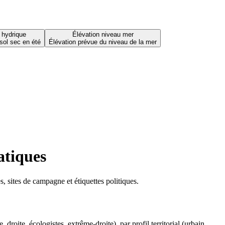
 hydrique
Élévation niveau mer
sol sec en été
Élévation prévue du niveau de la mer
atiques
 sites de campagne et étiquettes politiques.
oite, écologistes, extrême-droite), par profil territorial (urbain,