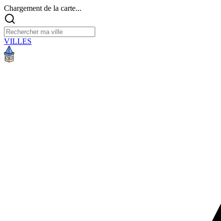
Chargement de la carte...
VILLES