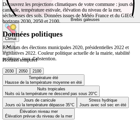
Découvrez les projections climatiques de votre commune : jours de
canicule, température estivale, élévation du niveau de la mer,
sécheresses des sols. Données issues de Météo France et du GIEC,
Brebis galeuses
horizons 2030, 2050 et 2100.
Données politiques
Climat
Résultats des élections municipales 2020, présidentielles 2022 et
législatives 2022. Couleur politique actuelle de la mairie, stabilité
politique, taux d'abstention.
Horizon temporel
2030
2050
2100
Température été
Hausse de la température moyenne en été
Nuits tropicales
Nuits où la température ne descend pas sous 20°C
Jours de canicule
Stress hydrique
Jours où la température dépasse 35°C
Jours avec sol sec en été
Élévation niveau mer
Élévation prévue du niveau de la mer