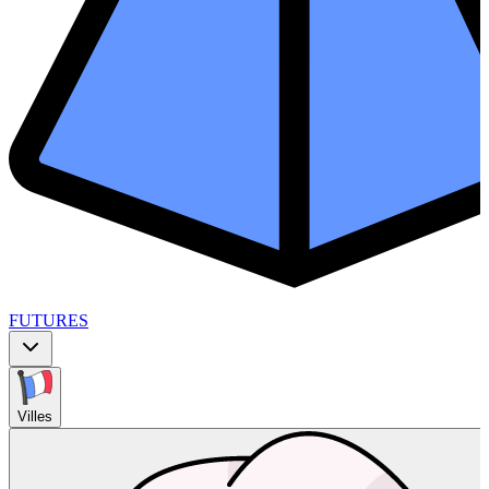
FUTURES
Villes