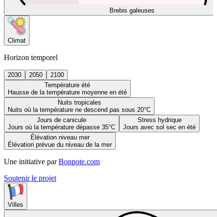
Brebis galeuses
Climat
Horizon temporel
2030
2050
2100
Température été
Hausse de la température moyenne en été
Nuits tropicales
Nuits où la température ne descend pas sous 20°C
Jours de canicule
Stress hydrique
Jours où la température dépasse 35°C
Jours avec sol sec en été
Élévation niveau mer
Élévation prévue du niveau de la mer
Une initiative par
Bonpote.com
Soutenir le projet
Villes