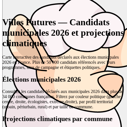
Villes Futures — Candidats
municipales 2026 et projections
climatiques
Carte interactive des candidats déclarés aux élections municipales
2026 en France. Plus de 50 000 candidats référencés avec leurs
programmes, sites de campagne et étiquettes politiques.
Élections municipales 2026
Consultez les candidats déclarés aux municipales 2026 dans plus de
34 000 communes françaises. Filtrez par couleur politique (gauche,
centre, droite, écologistes, extrême-droite), par profil territorial
(urbain, périurbain, rural) et par taille de commune.
Projections climatiques par commune