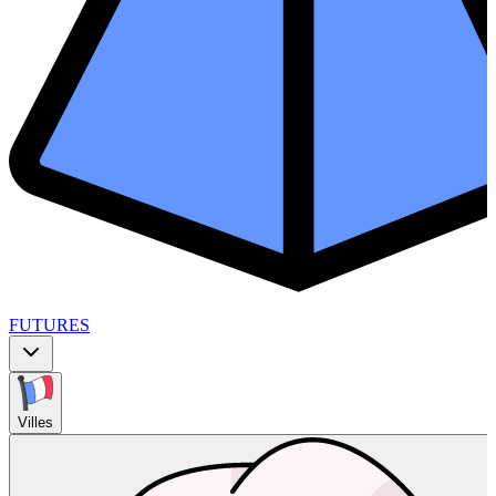
FUTURES
Villes