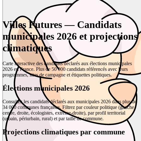
Villes Futures — Candidats
municipales 2026 et projections
climatiques
Carte interactive des candidats déclarés aux élections municipales
2026 en France. Plus de 50 000 candidats référencés avec leurs
programmes, sites de campagne et étiquettes politiques.
Élections municipales 2026
Consultez les candidats déclarés aux municipales 2026 dans plus de
34 000 communes françaises. Filtrez par couleur politique (gauche,
centre, droite, écologistes, extrême-droite), par profil territorial
(urbain, périurbain, rural) et par taille de commune.
Projections climatiques par commune