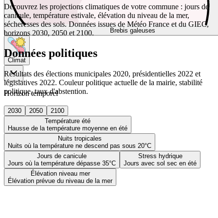
Découvrez les projections climatiques de votre commune : jours de
canicule, température estivale, élévation du niveau de la mer,
sécheresses des sols. Données issues de Météo France et du GIEC,
Brebis galeuses
horizons 2030, 2050 et 2100.
Données politiques
Climat
Résultats des élections municipales 2020, présidentielles 2022 et
législatives 2022. Couleur politique actuelle de la mairie, stabilité
politique, taux d'abstention.
Horizon temporel
2030
2050
2100
Température été
Hausse de la température moyenne en été
Nuits tropicales
Nuits où la température ne descend pas sous 20°C
Jours de canicule
Stress hydrique
Jours où la température dépasse 35°C
Jours avec sol sec en été
Élévation niveau mer
Élévation prévue du niveau de la mer