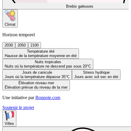
Brebis galeuses
Climat
Horizon temporel
2030
2050
2100
Température été
Hausse de la température moyenne en été
Nuits tropicales
Nuits où la température ne descend pas sous 20°C
Jours de canicule
Stress hydrique
Jours où la température dépasse 35°C
Jours avec sol sec en été
Élévation niveau mer
Élévation prévue du niveau de la mer
Une initiative par
Bonpote.com
Soutenir le projet
Villes