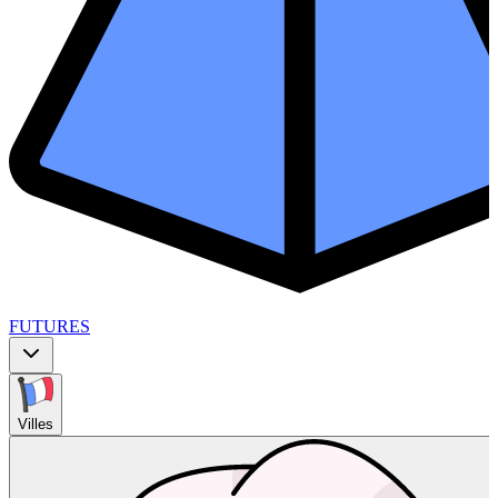
FUTURES
Villes