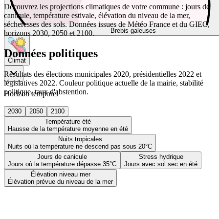
Découvrez les projections climatiques de votre commune : jours de
canicule, température estivale, élévation du niveau de la mer,
sécheresses des sols. Données issues de Météo France et du GIEC,
Brebis galeuses
horizons 2030, 2050 et 2100.
Données politiques
Climat
Résultats des élections municipales 2020, présidentielles 2022 et
législatives 2022. Couleur politique actuelle de la mairie, stabilité
politique, taux d'abstention.
Horizon temporel
2030
2050
2100
Température été
Hausse de la température moyenne en été
Nuits tropicales
Nuits où la température ne descend pas sous 20°C
Jours de canicule
Stress hydrique
Jours où la température dépasse 35°C
Jours avec sol sec en été
Élévation niveau mer
Élévation prévue du niveau de la mer