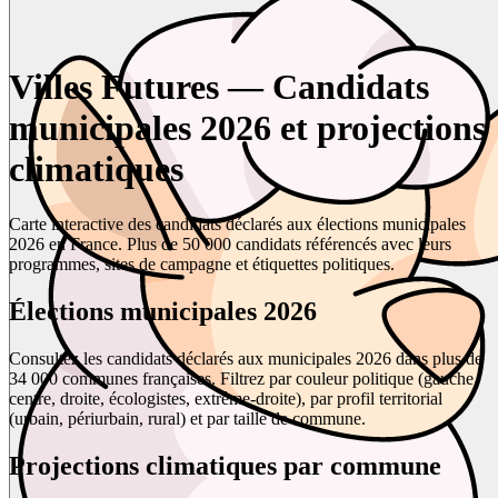
Villes Futures — Candidats
municipales 2026 et projections
climatiques
Carte interactive des candidats déclarés aux élections municipales
2026 en France. Plus de 50 000 candidats référencés avec leurs
programmes, sites de campagne et étiquettes politiques.
Élections municipales 2026
Consultez les candidats déclarés aux municipales 2026 dans plus de
34 000 communes françaises. Filtrez par couleur politique (gauche,
centre, droite, écologistes, extrême-droite), par profil territorial
(urbain, périurbain, rural) et par taille de commune.
Projections climatiques par commune