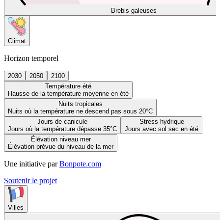
Brebis galeuses
Climat
Horizon temporel
2030
2050
2100
Température été
Hausse de la température moyenne en été
Nuits tropicales
Nuits où la température ne descend pas sous 20°C
Jours de canicule
Stress hydrique
Jours où la température dépasse 35°C
Jours avec sol sec en été
Élévation niveau mer
Élévation prévue du niveau de la mer
Une initiative par
Bonpote.com
Soutenir le projet
Villes