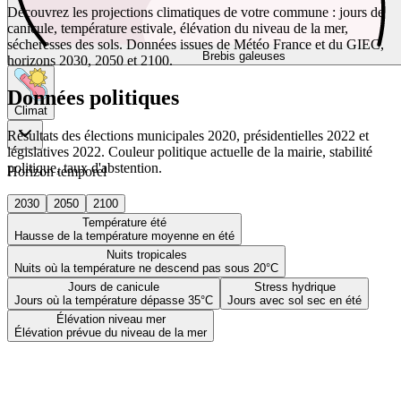
Découvrez les projections climatiques de votre commune : jours de
canicule, température estivale, élévation du niveau de la mer,
sécheresses des sols. Données issues de Météo France et du GIEC,
Brebis galeuses
horizons 2030, 2050 et 2100.
Données politiques
Climat
Résultats des élections municipales 2020, présidentielles 2022 et
législatives 2022. Couleur politique actuelle de la mairie, stabilité
politique, taux d'abstention.
Horizon temporel
2030
2050
2100
Température été
Hausse de la température moyenne en été
Nuits tropicales
Nuits où la température ne descend pas sous 20°C
Jours de canicule
Stress hydrique
Jours où la température dépasse 35°C
Jours avec sol sec en été
Élévation niveau mer
Élévation prévue du niveau de la mer