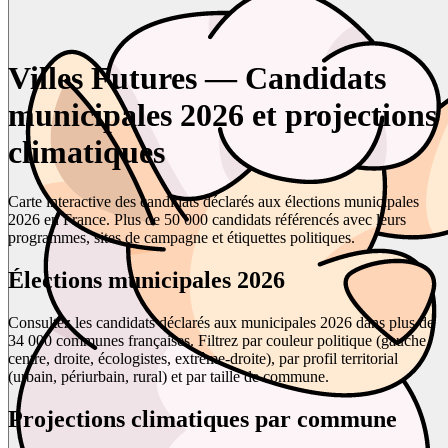
Villes Futures — Candidats
municipales 2026 et projections
climatiques
Carte interactive des candidats déclarés aux élections municipales
2026 en France. Plus de 50 000 candidats référencés avec leurs
programmes, sites de campagne et étiquettes politiques.
Élections municipales 2026
Consultez les candidats déclarés aux municipales 2026 dans plus de
34 000 communes françaises. Filtrez par couleur politique (gauche,
centre, droite, écologistes, extrême-droite), par profil territorial
(urbain, périurbain, rural) et par taille de commune.
Projections climatiques par commune