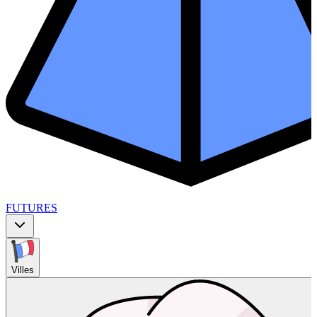
FUTURES
Villes