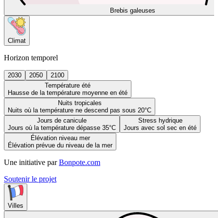
Brebis galeuses
Climat
Horizon temporel
2030
2050
2100
Température été
Hausse de la température moyenne en été
Nuits tropicales
Nuits où la température ne descend pas sous 20°C
Jours de canicule
Stress hydrique
Jours où la température dépasse 35°C
Jours avec sol sec en été
Élévation niveau mer
Élévation prévue du niveau de la mer
Une initiative par
Bonpote.com
Soutenir le projet
Villes