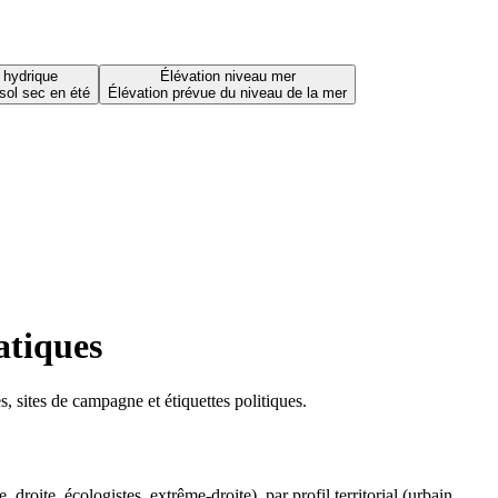
 hydrique
Élévation niveau mer
sol sec en été
Élévation prévue du niveau de la mer
atiques
 sites de campagne et étiquettes politiques.
oite, écologistes, extrême-droite), par profil territorial (urbain,