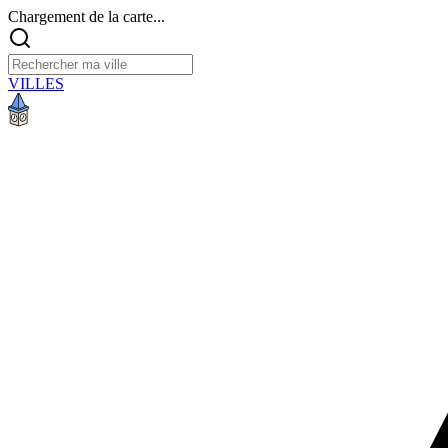
Chargement de la carte...
VILLES