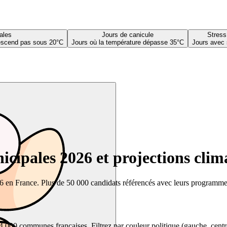
ales
Jours de canicule
Stress
descend pas sous 20°C
Jours où la température dépasse 35°C
Jours avec 
cipales 2026 et projections clim
26 en France. Plus de 50 000 candidats référencés avec leurs programmes,
00 communes françaises. Filtrez par couleur politique (gauche, centre, dr