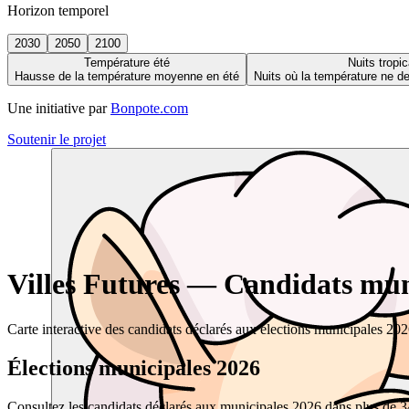
Horizon temporel
2030
2050
2100
Température été
Nuits tropic
Hausse de la température moyenne en été
Nuits où la température ne 
Une initiative par
Bonpote.com
Soutenir le projet
Villes Futures — Candidats muni
Carte interactive des candidats déclarés aux élections municipales 20
Élections municipales 2026
Consultez les candidats déclarés aux municipales 2026 dans plus de 34 0