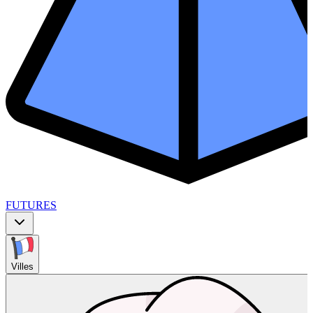
FUTURES
Villes