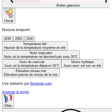
Brebis galeuses
Climat
Horizon temporel
2030
2050
2100
Température été
Hausse de la température moyenne en été
Nuits tropicales
Nuits où la température ne descend pas sous 20°C
Jours de canicule
Stress hydrique
Jours où la température dépasse 35°C
Jours avec sol sec en été
Élévation niveau mer
Élévation prévue du niveau de la mer
Une initiative par
Bonpote.com
Soutenir le projet
Villes