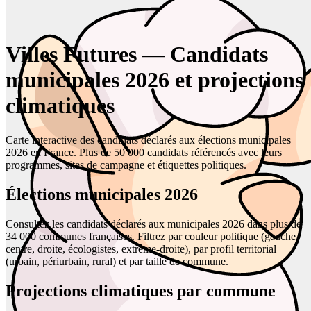
Villes Futures — Candidats
municipales 2026 et projections
climatiques
Carte interactive des candidats déclarés aux élections municipales
2026 en France. Plus de 50 000 candidats référencés avec leurs
programmes, sites de campagne et étiquettes politiques.
Élections municipales 2026
Consultez les candidats déclarés aux municipales 2026 dans plus de
34 000 communes françaises. Filtrez par couleur politique (gauche,
centre, droite, écologistes, extrême-droite), par profil territorial
(urbain, périurbain, rural) et par taille de commune.
Projections climatiques par commune