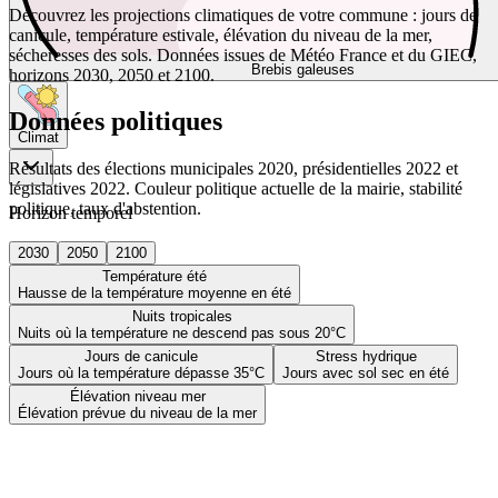
Découvrez les projections climatiques de votre commune : jours de
canicule, température estivale, élévation du niveau de la mer,
sécheresses des sols. Données issues de Météo France et du GIEC,
Brebis galeuses
horizons 2030, 2050 et 2100.
Données politiques
Climat
Résultats des élections municipales 2020, présidentielles 2022 et
législatives 2022. Couleur politique actuelle de la mairie, stabilité
politique, taux d'abstention.
Horizon temporel
2030
2050
2100
Température été
Hausse de la température moyenne en été
Nuits tropicales
Nuits où la température ne descend pas sous 20°C
Jours de canicule
Stress hydrique
Jours où la température dépasse 35°C
Jours avec sol sec en été
Élévation niveau mer
Élévation prévue du niveau de la mer