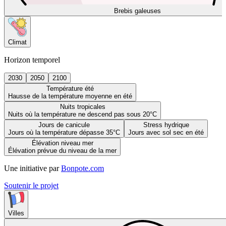
Brebis galeuses
Climat
Horizon temporel
2030
2050
2100
Température été
Hausse de la température moyenne en été
Nuits tropicales
Nuits où la température ne descend pas sous 20°C
Jours de canicule
Stress hydrique
Jours où la température dépasse 35°C
Jours avec sol sec en été
Élévation niveau mer
Élévation prévue du niveau de la mer
Une initiative par
Bonpote.com
Soutenir le projet
Villes