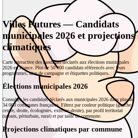
Villes Futures — Candidats
municipales 2026 et projections
climatiques
Carte interactive des candidats déclarés aux élections municipales
2026 en France. Plus de 50 000 candidats référencés avec leurs
programmes, sites de campagne et étiquettes politiques.
Élections municipales 2026
Consultez les candidats déclarés aux municipales 2026 dans plus de
34 000 communes françaises. Filtrez par couleur politique (gauche,
centre, droite, écologistes, extrême-droite), par profil territorial
(urbain, périurbain, rural) et par taille de commune.
Projections climatiques par commune