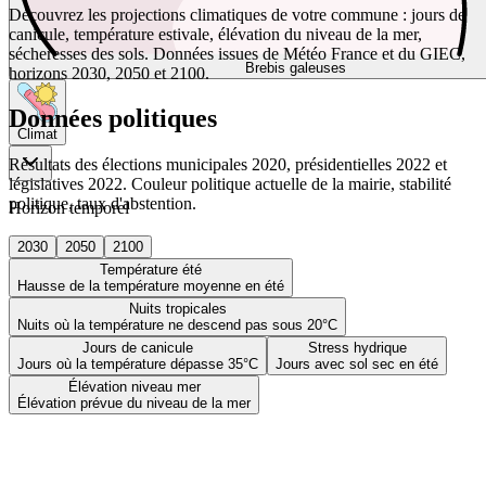
Découvrez les projections climatiques de votre commune : jours de
canicule, température estivale, élévation du niveau de la mer,
sécheresses des sols. Données issues de Météo France et du GIEC,
Brebis galeuses
horizons 2030, 2050 et 2100.
Données politiques
Climat
Résultats des élections municipales 2020, présidentielles 2022 et
législatives 2022. Couleur politique actuelle de la mairie, stabilité
politique, taux d'abstention.
Horizon temporel
2030
2050
2100
Température été
Hausse de la température moyenne en été
Nuits tropicales
Nuits où la température ne descend pas sous 20°C
Jours de canicule
Stress hydrique
Jours où la température dépasse 35°C
Jours avec sol sec en été
Élévation niveau mer
Élévation prévue du niveau de la mer