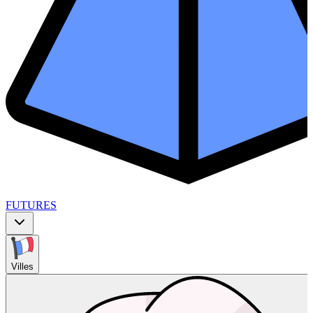
FUTURES
Villes