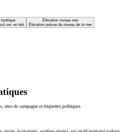
 hydrique
Élévation niveau mer
sol sec en été
Élévation prévue du niveau de la mer
atiques
 sites de campagne et étiquettes politiques.
oite, écologistes, extrême-droite), par profil territorial (urbain,