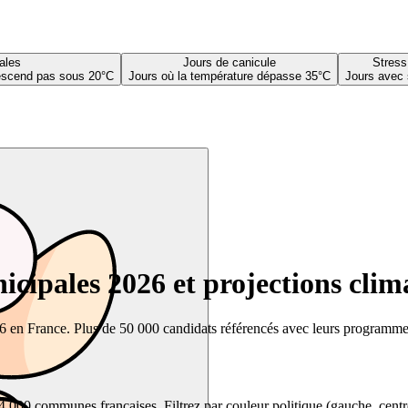
ales
Jours de canicule
Stress
descend pas sous 20°C
Jours où la température dépasse 35°C
Jours avec 
cipales 2026 et projections clim
26 en France. Plus de 50 000 candidats référencés avec leurs programmes,
00 communes françaises. Filtrez par couleur politique (gauche, centre, dr