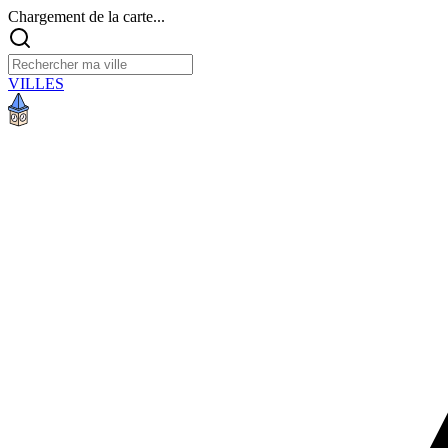
Chargement de la carte...
VILLES