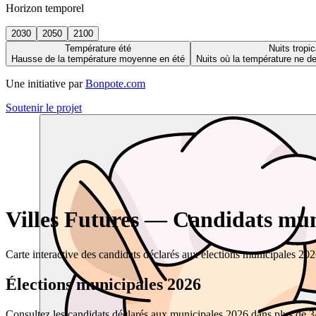
Horizon temporel
2030
2050
2100
Température été
Nuits tropic
Hausse de la température moyenne en été
Nuits où la température ne 
Une initiative par
Bonpote.com
Soutenir le projet
Villes Futures — Candidats muni
Carte interactive des candidats déclarés aux élections municipales 20
Élections municipales 2026
Consultez les candidats déclarés aux municipales 2026 dans plus de 34 0