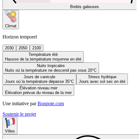
Brebis galeuses
Climat
Horizon temporel
2030
2050
2100
Température été
Hausse de la température moyenne en été
Nuits tropicales
Nuits où la température ne descend pas sous 20°C
Jours de canicule
Stress hydrique
Jours où la température dépasse 35°C
Jours avec sol sec en été
Élévation niveau mer
Élévation prévue du niveau de la mer
Une initiative par
Bonpote.com
Soutenir le projet
Villes