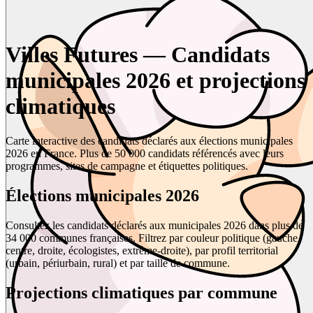
Villes Futures — Candidats
municipales 2026 et projections
climatiques
Carte interactive des candidats déclarés aux élections municipales
2026 en France. Plus de 50 000 candidats référencés avec leurs
programmes, sites de campagne et étiquettes politiques.
Élections municipales 2026
Consultez les candidats déclarés aux municipales 2026 dans plus de
34 000 communes françaises. Filtrez par couleur politique (gauche,
centre, droite, écologistes, extrême-droite), par profil territorial
(urbain, périurbain, rural) et par taille de commune.
Projections climatiques par commune