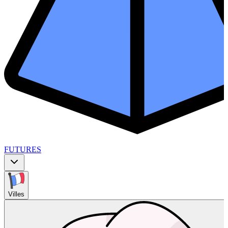
FUTURES
Villes