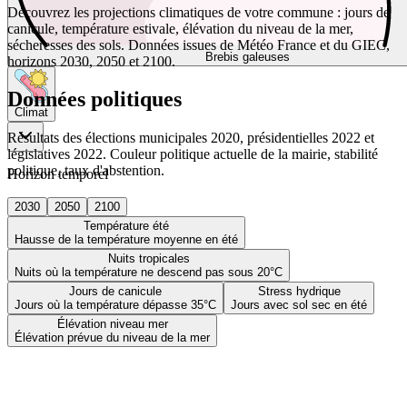
Découvrez les projections climatiques de votre commune : jours de
canicule, température estivale, élévation du niveau de la mer,
sécheresses des sols. Données issues de Météo France et du GIEC,
Brebis galeuses
horizons 2030, 2050 et 2100.
Données politiques
Climat
Résultats des élections municipales 2020, présidentielles 2022 et
législatives 2022. Couleur politique actuelle de la mairie, stabilité
politique, taux d'abstention.
Horizon temporel
2030
2050
2100
Température été
Hausse de la température moyenne en été
Nuits tropicales
Nuits où la température ne descend pas sous 20°C
Jours de canicule
Stress hydrique
Jours où la température dépasse 35°C
Jours avec sol sec en été
Élévation niveau mer
Élévation prévue du niveau de la mer