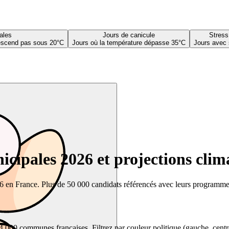
ales
Jours de canicule
Stress
descend pas sous 20°C
Jours où la température dépasse 35°C
Jours avec 
cipales 2026 et projections clim
26 en France. Plus de 50 000 candidats référencés avec leurs programmes,
00 communes françaises. Filtrez par couleur politique (gauche, centre, dr