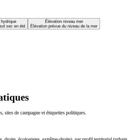
 hydrique
Élévation niveau mer
sol sec en été
Élévation prévue du niveau de la mer
atiques
 sites de campagne et étiquettes politiques.
oite, écologistes, extrême-droite), par profil territorial (urbain,