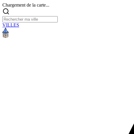
Chargement de la carte...
VILLES