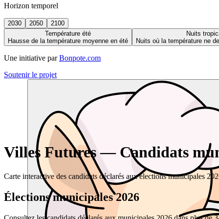
Horizon temporel
2030
2050
2100
Température été
Nuits tropic
Hausse de la température moyenne en été
Nuits où la température ne 
Une initiative par
Bonpote.com
Soutenir le projet
Villes Futures — Candidats muni
Carte interactive des candidats déclarés aux élections municipales 20
Élections municipales 2026
Consultez les candidats déclarés aux municipales 2026 dans plus de 34 0