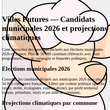
Villes Futures — Candidats
municipales 2026 et projections
climatiques
Carte interactive des candidats déclarés aux élections municipales
2026 en France. Plus de 50 000 candidats référencés avec leurs
programmes, sites de campagne et étiquettes politiques.
Élections municipales 2026
Consultez les candidats déclarés aux municipales 2026 dans plus de
34 000 communes françaises. Filtrez par couleur politique (gauche,
centre, droite, écologistes, extrême-droite), par profil territorial
(urbain, périurbain, rural) et par taille de commune.
Projections climatiques par commune