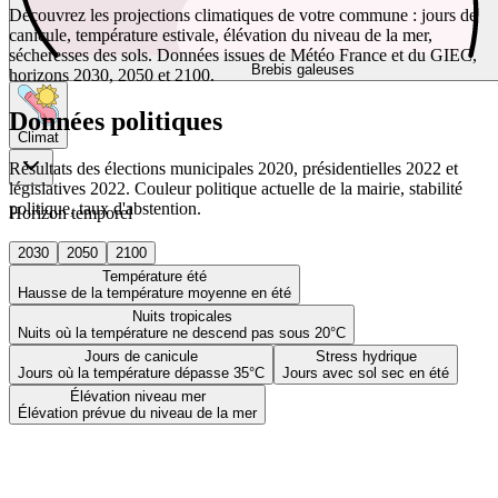
Découvrez les projections climatiques de votre commune : jours de
canicule, température estivale, élévation du niveau de la mer,
sécheresses des sols. Données issues de Météo France et du GIEC,
Brebis galeuses
horizons 2030, 2050 et 2100.
Données politiques
Climat
Résultats des élections municipales 2020, présidentielles 2022 et
législatives 2022. Couleur politique actuelle de la mairie, stabilité
politique, taux d'abstention.
Horizon temporel
2030
2050
2100
Température été
Hausse de la température moyenne en été
Nuits tropicales
Nuits où la température ne descend pas sous 20°C
Jours de canicule
Stress hydrique
Jours où la température dépasse 35°C
Jours avec sol sec en été
Élévation niveau mer
Élévation prévue du niveau de la mer