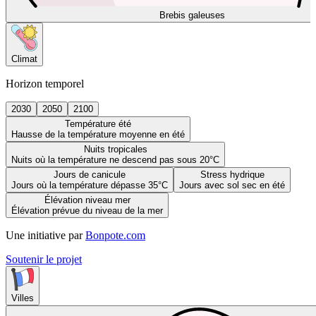
Brebis galeuses
Climat
Horizon temporel
2030
2050
2100
Température été
Hausse de la température moyenne en été
Nuits tropicales
Nuits où la température ne descend pas sous 20°C
Jours de canicule
Stress hydrique
Jours où la température dépasse 35°C
Jours avec sol sec en été
Élévation niveau mer
Élévation prévue du niveau de la mer
Une initiative par
Bonpote.com
Soutenir le projet
Villes