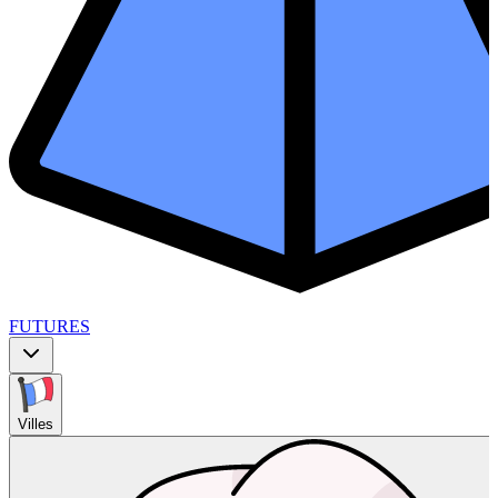
FUTURES
Villes