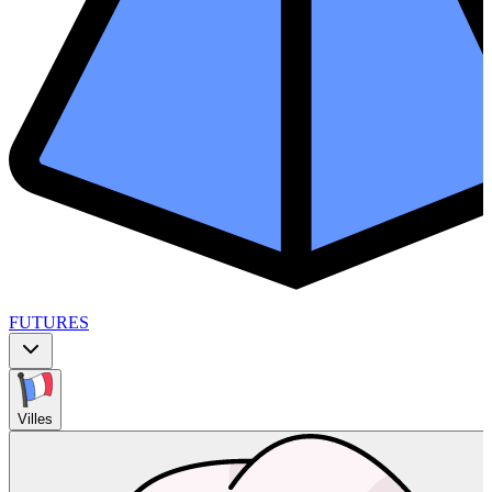
FUTURES
Villes