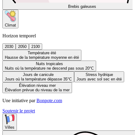
Brebis galeuses
Climat
Horizon temporel
2030
2050
2100
Température été
Hausse de la température moyenne en été
Nuits tropicales
Nuits où la température ne descend pas sous 20°C
Jours de canicule
Stress hydrique
Jours où la température dépasse 35°C
Jours avec sol sec en été
Élévation niveau mer
Élévation prévue du niveau de la mer
Une initiative par
Bonpote.com
Soutenir le projet
Villes