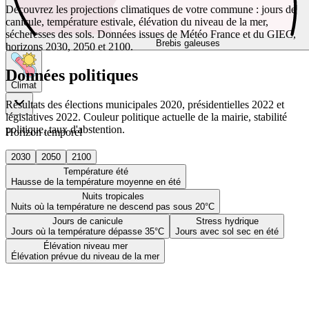
Découvrez les projections climatiques de votre commune : jours de
canicule, température estivale, élévation du niveau de la mer,
sécheresses des sols. Données issues de Météo France et du GIEC,
Brebis galeuses
horizons 2030, 2050 et 2100.
Données politiques
Climat
Résultats des élections municipales 2020, présidentielles 2022 et
législatives 2022. Couleur politique actuelle de la mairie, stabilité
politique, taux d'abstention.
Horizon temporel
2030
2050
2100
Température été
Hausse de la température moyenne en été
Nuits tropicales
Nuits où la température ne descend pas sous 20°C
Jours de canicule
Stress hydrique
Jours où la température dépasse 35°C
Jours avec sol sec en été
Élévation niveau mer
Élévation prévue du niveau de la mer