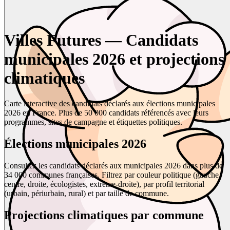
Villes Futures — Candidats
municipales 2026 et projections
climatiques
Carte interactive des candidats déclarés aux élections municipales
2026 en France. Plus de 50 000 candidats référencés avec leurs
programmes, sites de campagne et étiquettes politiques.
Élections municipales 2026
Consultez les candidats déclarés aux municipales 2026 dans plus de
34 000 communes françaises. Filtrez par couleur politique (gauche,
centre, droite, écologistes, extrême-droite), par profil territorial
(urbain, périurbain, rural) et par taille de commune.
Projections climatiques par commune